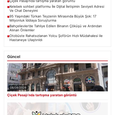
Çiçek Pasajı’nda tartışma yaratan görüntü
■
Kelebek sohbet platformu İle Dijital İletişimin Seviyeli Adresi
■
Ve Chat Deneyimi
95 Yaşındaki Türkan Teyzenin Mirasında Büyük Şok: 17
■
Milyonluk İddiaya Soruşturma
Bahçelievler’de Tahliye Edilen Binanın Çöküşü ve Ardından
■
Alınan Önlemler
Otobüste Rahatsızlanan Yolcu Şoförün Hızlı Müdahalesi ile
■
Hastaneye Ulaştırıldı
Güncel
08/08/2026
Çiçek Pasajı’nda tartışma yaratan görüntü