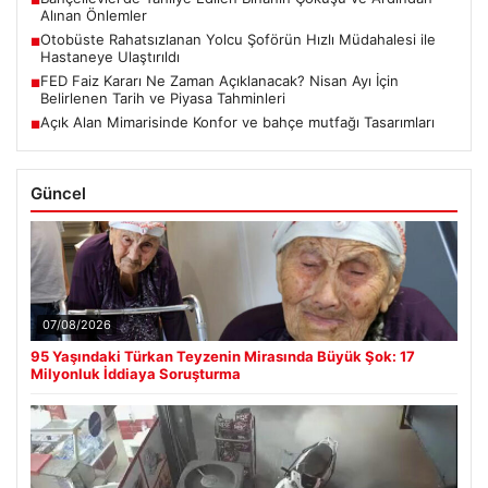
■
Alınan Önlemler
Otobüste Rahatsızlanan Yolcu Şoförün Hızlı Müdahalesi ile
■
Hastaneye Ulaştırıldı
FED Faiz Kararı Ne Zaman Açıklanacak? Nisan Ayı İçin
■
Belirlenen Tarih ve Piyasa Tahminleri
Açık Alan Mimarisinde Konfor ve bahçe mutfağı Tasarımları
■
Güncel
07/08/2026
95 Yaşındaki Türkan Teyzenin Mirasında Büyük Şok: 17
Milyonluk İddiaya Soruşturma