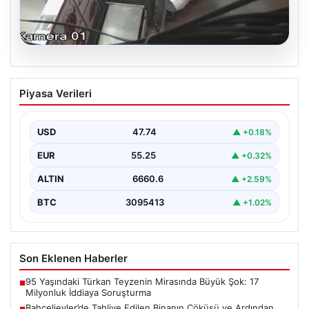
06.08.2026
Bahçelievler’de Tahliye Edilen Binanın
Piyasa Verileri
Çöküşü ve Ardından Alınan Önlemler
İstanbul'un Bahçelievler ilçesinde gece saatlerinde
yaşanan olay, Yenibosna Merkez Mahallesi Taşova
USD
47.74
▲ +0.18%
Sokak'ta bulunan dört…
EUR
55.25
▲ +0.32%
ALTIN
6660.6
▲ +2.59%
BTC
3095413
▲ +1.02%
Son Eklenen Haberler
95 Yaşındaki Türkan Teyzenin Mirasında Büyük Şok: 17
■
Milyonluk İddiaya Soruşturma
Bahçelievler’de Tahliye Edilen Binanın Çöküşü ve Ardından