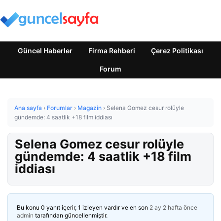
Güncel Haberler
Firma Rehberi
Çerez Politikası
Forum
Ana sayfa
›
Forumlar
›
Magazin
›
Selena Gomez cesur rolüyle
gündemde: 4 saatlik +18 film iddiası
Selena Gomez cesur rolüyle
gündemde: 4 saatlik +18 film
iddiası
Bu konu 0 yanıt içerir, 1 izleyen vardır ve en son
2 ay 2 hafta önce
admin
tarafından güncellenmiştir.