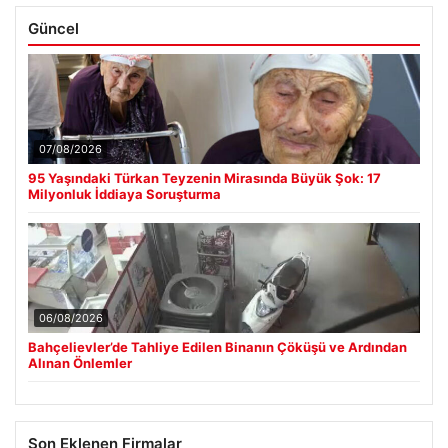
Güncel
07/08/2026
95 Yaşındaki Türkan Teyzenin Mirasında Büyük Şok: 17
Milyonluk İddiaya Soruşturma
06/08/2026
Bahçelievler’de Tahliye Edilen Binanın Çöküşü ve Ardından
Alınan Önlemler
Son Eklenen Firmalar