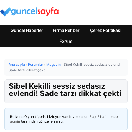
Güncel Haberler
Firma Rehberi
Çerez Politikası
Forum
Ana sayfa
›
Forumlar
›
Magazin
›
Sibel Kekilli sessiz sedasız evlendi!
Sade tarzı dikkat çekti
Sibel Kekilli sessiz sedasız
evlendi! Sade tarzı dikkat çekti
Bu konu 0 yanıt içerir, 1 izleyen vardır ve en son
2 ay 2 hafta önce
admin
tarafından güncellenmiştir.