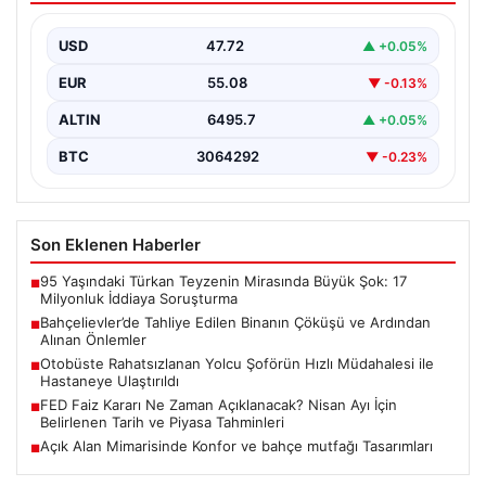
İstanbul'un Bahçelievler ilçesinde gece saatlerinde
yaşanan olay, Yenibosna Merkez Mahallesi Taşova
USD
47.72
▲ +0.05%
Sokak'ta bulunan dört…
EUR
55.08
▼ -0.13%
ALTIN
6495.7
▲ +0.05%
BTC
3064292
▼ -0.23%
Son Eklenen Haberler
95 Yaşındaki Türkan Teyzenin Mirasında Büyük Şok: 17
■
Milyonluk İddiaya Soruşturma
Bahçelievler’de Tahliye Edilen Binanın Çöküşü ve Ardından
■
Alınan Önlemler
Otobüste Rahatsızlanan Yolcu Şoförün Hızlı Müdahalesi ile
■
Hastaneye Ulaştırıldı
FED Faiz Kararı Ne Zaman Açıklanacak? Nisan Ayı İçin
■
Belirlenen Tarih ve Piyasa Tahminleri
Açık Alan Mimarisinde Konfor ve bahçe mutfağı Tasarımları
■