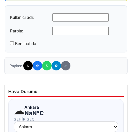
Kullanıcı adı:
Parola:
Beni hatırla
Paylaş:
Hava Durumu
☁
Ankara
NaN°C
ŞEHIR SEÇ