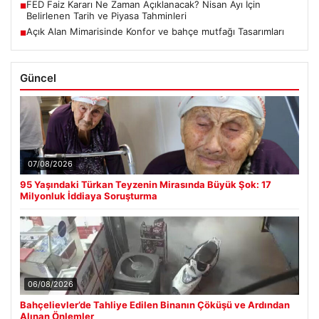
FED Faiz Kararı Ne Zaman Açıklanacak? Nisan Ayı İçin
■
Belirlenen Tarih ve Piyasa Tahminleri
Açık Alan Mimarisinde Konfor ve bahçe mutfağı Tasarımları
■
Güncel
07/08/2026
95 Yaşındaki Türkan Teyzenin Mirasında Büyük Şok: 17
Milyonluk İddiaya Soruşturma
06/08/2026
Bahçelievler’de Tahliye Edilen Binanın Çöküşü ve Ardından
Alınan Önlemler