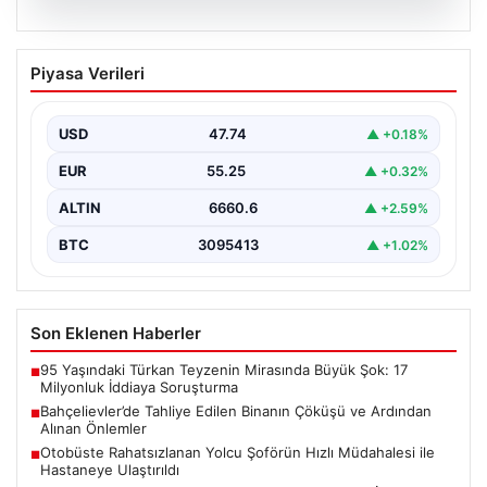
06.08.2026
Bahçelievler’de Tahliye Edilen Binanın
Piyasa Verileri
Çöküşü ve Ardından Alınan Önlemler
İstanbul'un Bahçelievler ilçesinde gece saatlerinde
yaşanan olay, Yenibosna Merkez Mahallesi Taşova
USD
47.74
▲ +0.18%
Sokak'ta bulunan dört…
EUR
55.25
▲ +0.32%
ALTIN
6660.6
▲ +2.59%
BTC
3095413
▲ +1.02%
Son Eklenen Haberler
95 Yaşındaki Türkan Teyzenin Mirasında Büyük Şok: 17
■
Milyonluk İddiaya Soruşturma
Bahçelievler’de Tahliye Edilen Binanın Çöküşü ve Ardından
■
Alınan Önlemler
Otobüste Rahatsızlanan Yolcu Şoförün Hızlı Müdahalesi ile
■
Hastaneye Ulaştırıldı