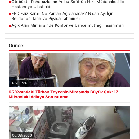
Otobüste Rahatsızlanan Yolcu Şoförün Hızlı Müdahalesi ile
■
Hastaneye Ulaştırıldı
FED Faiz Kararı Ne Zaman Açıklanacak? Nisan Ayı İçin
■
Belirlenen Tarih ve Piyasa Tahminleri
Açık Alan Mimarisinde Konfor ve bahçe mutfağı Tasarımları
■
Güncel
07/08/2026
95 Yaşındaki Türkan Teyzenin Mirasında Büyük Şok: 17
Milyonluk İddiaya Soruşturma
06/08/2026