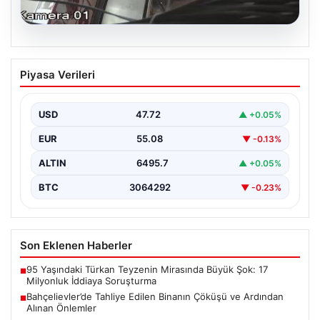
06.08.2026
Bahçelievler’de Tahliye Edilen Binanın
Piyasa Verileri
Çöküşü ve Ardından Alınan Önlemler
İstanbul'un Bahçelievler ilçesinde gece saatlerinde
yaşanan olay, Yenibosna Merkez Mahallesi Taşova
USD
47.72
▲ +0.05%
Sokak'ta bulunan dört…
EUR
55.08
▼ -0.13%
ALTIN
6495.7
▲ +0.05%
BTC
3064292
▼ -0.23%
Son Eklenen Haberler
95 Yaşındaki Türkan Teyzenin Mirasında Büyük Şok: 17
■
Milyonluk İddiaya Soruşturma
Bahçelievler’de Tahliye Edilen Binanın Çöküşü ve Ardından
■
Alınan Önlemler