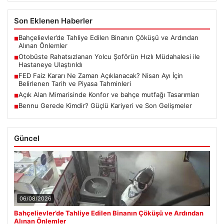
Son Eklenen Haberler
Bahçelievler’de Tahliye Edilen Binanın Çöküşü ve Ardından
■
Alınan Önlemler
Otobüste Rahatsızlanan Yolcu Şoförün Hızlı Müdahalesi ile
■
Hastaneye Ulaştırıldı
FED Faiz Kararı Ne Zaman Açıklanacak? Nisan Ayı İçin
■
Belirlenen Tarih ve Piyasa Tahminleri
Açık Alan Mimarisinde Konfor ve bahçe mutfağı Tasarımları
■
Bennu Gerede Kimdir? Güçlü Kariyeri ve Son Gelişmeler
■
Güncel
06/08/2026
Bahçelievler’de Tahliye Edilen Binanın Çöküşü ve Ardından
Alınan Önlemler