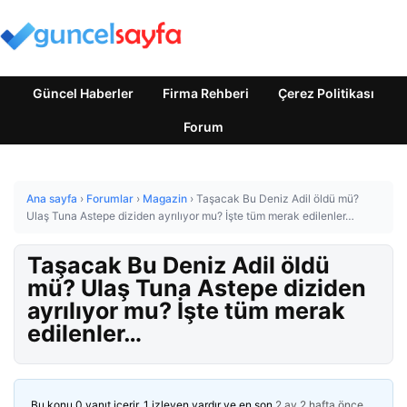
Güncel Haberler
Firma Rehberi
Çerez Politikası
Forum
Ana sayfa
›
Forumlar
›
Magazin
›
Taşacak Bu Deniz Adil öldü mü?
Ulaş Tuna Astepe diziden ayrılıyor mu? İşte tüm merak edilenler…
Taşacak Bu Deniz Adil öldü
mü? Ulaş Tuna Astepe diziden
ayrılıyor mu? İşte tüm merak
edilenler…
Bu konu 0 yanıt içerir, 1 izleyen vardır ve en son
2 ay 2 hafta önce