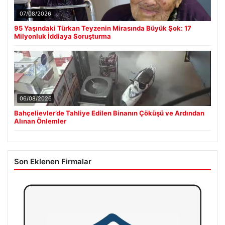
07/08/2026
95 Yaşındaki Türkan Teyzenin Mirasında Büyük Şok: 17
Milyonluk İddiaya Soruşturma
06/08/2026
Bahçelievler’de Tahliye Edilen Binanın Çöküşü ve Ardından
Alınan Önlemler
Son Eklenen Firmalar