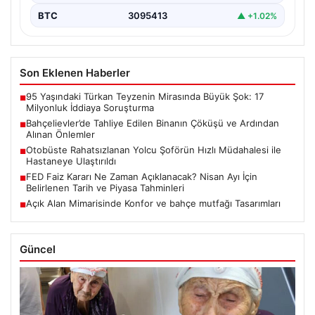
BTC
3095413
▲ +1.02%
Son Eklenen Haberler
95 Yaşındaki Türkan Teyzenin Mirasında Büyük Şok: 17
■
Milyonluk İddiaya Soruşturma
Bahçelievler’de Tahliye Edilen Binanın Çöküşü ve Ardından
■
Alınan Önlemler
Otobüste Rahatsızlanan Yolcu Şoförün Hızlı Müdahalesi ile
■
Hastaneye Ulaştırıldı
FED Faiz Kararı Ne Zaman Açıklanacak? Nisan Ayı İçin
■
Belirlenen Tarih ve Piyasa Tahminleri
Açık Alan Mimarisinde Konfor ve bahçe mutfağı Tasarımları
■
Güncel