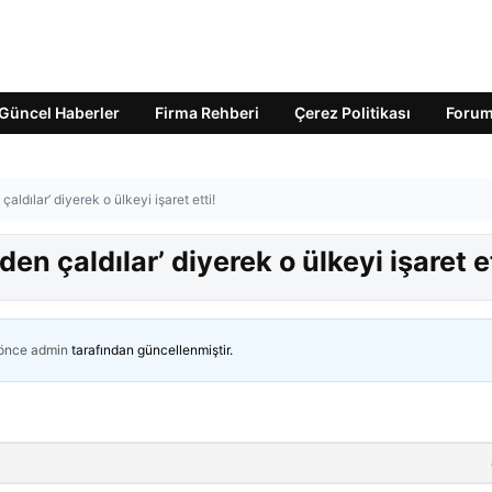
Güncel Haberler
Firma Rehberi
Çerez Politikası
Foru
çaldılar’ diyerek o ülkeyi işaret etti!
den çaldılar’ diyerek o ülkeyi işaret et
 önce
admin
tarafından güncellenmiştir.