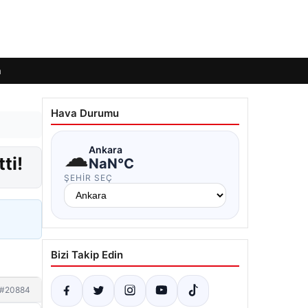
m
Hava Durumu
☁
Ankara
ti!
NaN°C
ŞEHIR SEÇ
Bizi Takip Edin
#20884