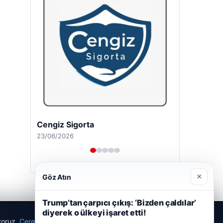
Cengiz Sigorta
23/06/2026
×
Göz Atın
Trump’tan çarpıcı çıkış: ‘Bizden çaldılar’
diyerek o ülkeyi işaret etti!
ıyoruz.
Çerez Politikamız
Reddet
Kabul Et