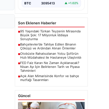
BTC
3095413
▲ +1.02%
Son Eklenen Haberler
95 Yaşındaki Türkan Teyzenin Mirasında
■
Büyük Şok: 17 Milyonluk İddiaya
Soruşturma
Bahçelievler’de Tahliye Edilen Binanın
■
Çöküşü ve Ardından Alınan Önlemler
Otobüste Rahatsızlanan Yolcu Şoförün
■
Hızlı Müdahalesi ile Hastaneye Ulaştırıldı
FED Faiz Kararı Ne Zaman Açıklanacak?
■
Nisan Ayı İçin Belirlenen Tarih ve Piyasa
Tahminleri
Açık Alan Mimarisinde Konfor ve bahçe
■
mutfağı Tasarımları
Güncel