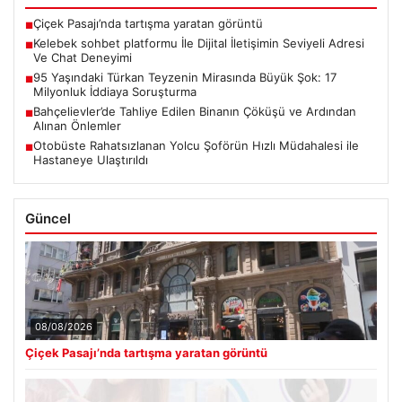
Çiçek Pasajı’nda tartışma yaratan görüntü
■
Kelebek sohbet platformu İle Dijital İletişimin Seviyeli Adresi
■
Ve Chat Deneyimi
95 Yaşındaki Türkan Teyzenin Mirasında Büyük Şok: 17
■
Milyonluk İddiaya Soruşturma
Bahçelievler’de Tahliye Edilen Binanın Çöküşü ve Ardından
■
Alınan Önlemler
Otobüste Rahatsızlanan Yolcu Şoförün Hızlı Müdahalesi ile
■
Hastaneye Ulaştırıldı
Güncel
08/08/2026
Çiçek Pasajı’nda tartışma yaratan görüntü