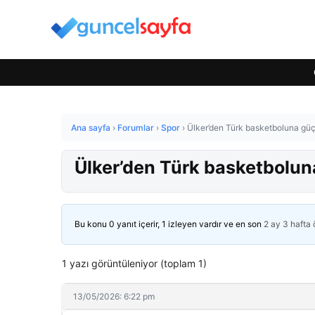
Ana sayfa
›
Forumlar
›
Spor
›
Ülker’den Türk basketboluna güç
Ülker’den Türk basketbolun
Bu konu 0 yanıt içerir, 1 izleyen vardır ve en son
2 ay 3 hafta
1 yazı görüntüleniyor (toplam 1)
13/05/2026: 6:22 pm