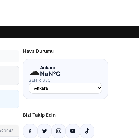
m
Hava Durumu
☁
Ankara
NaN°C
ŞEHIR SEÇ
Bizi Takip Edin
#20043