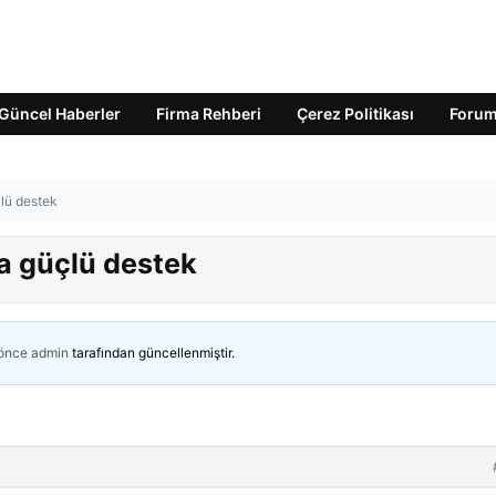
Güncel Haberler
Firma Rehberi
Çerez Politikası
Foru
lü destek
a güçlü destek
 önce
admin
tarafından güncellenmiştir.