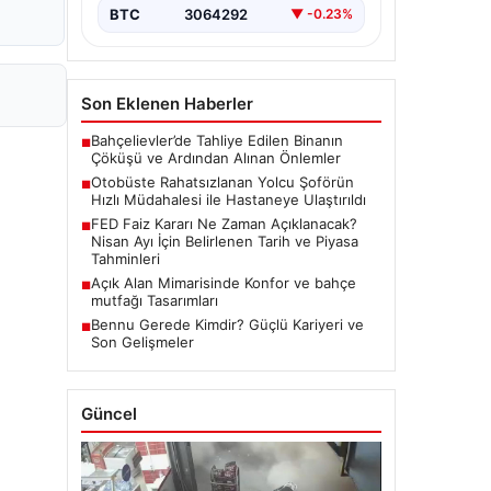
BTC
3064292
▼ -0.23%
Son Eklenen Haberler
Bahçelievler’de Tahliye Edilen Binanın
■
Çöküşü ve Ardından Alınan Önlemler
Otobüste Rahatsızlanan Yolcu Şoförün
■
Hızlı Müdahalesi ile Hastaneye Ulaştırıldı
FED Faiz Kararı Ne Zaman Açıklanacak?
■
Nisan Ayı İçin Belirlenen Tarih ve Piyasa
Tahminleri
Açık Alan Mimarisinde Konfor ve bahçe
■
mutfağı Tasarımları
Bennu Gerede Kimdir? Güçlü Kariyeri ve
■
Son Gelişmeler
Güncel