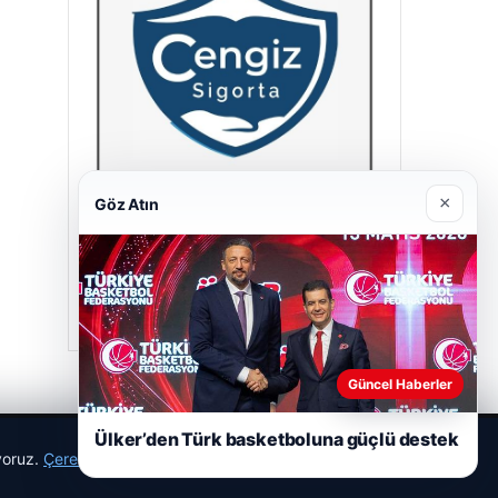
×
Göz Atın
Cengiz Sigorta
23/06/2026
Güncel Haberler
Ülker’den Türk basketboluna güçlü destek
ıyoruz.
Çerez Politikamız
Reddet
Kabul Et