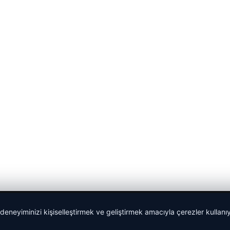
 deneyiminizi kişiselleştirmek ve geliştirmek amacıyla çerezler kullan
malta dil okulları
|
lemagrup.com.tr