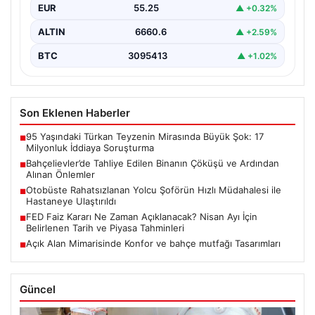
EUR
55.25
▲ +0.32%
ALTIN
6660.6
▲ +2.59%
BTC
3095413
▲ +1.02%
Son Eklenen Haberler
95 Yaşındaki Türkan Teyzenin Mirasında Büyük Şok: 17
■
Milyonluk İddiaya Soruşturma
Bahçelievler’de Tahliye Edilen Binanın Çöküşü ve Ardından
■
Alınan Önlemler
Otobüste Rahatsızlanan Yolcu Şoförün Hızlı Müdahalesi ile
■
Hastaneye Ulaştırıldı
FED Faiz Kararı Ne Zaman Açıklanacak? Nisan Ayı İçin
■
Belirlenen Tarih ve Piyasa Tahminleri
Açık Alan Mimarisinde Konfor ve bahçe mutfağı Tasarımları
■
Güncel