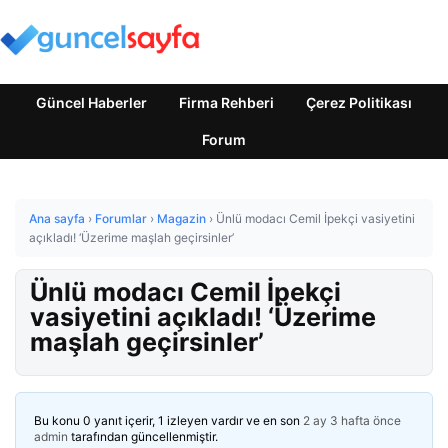
Güncel Haberler
Firma Rehberi
Çerez Politikası
Forum
Ana sayfa
›
Forumlar
›
Magazin
›
Ünlü modacı Cemil İpekçi vasiyetini
açıkladı! ‘Üzerime maşlah geçirsinler’
Ünlü modacı Cemil İpekçi
vasiyetini açıkladı! ‘Üzerime
maşlah geçirsinler’
Bu konu 0 yanıt içerir, 1 izleyen vardır ve en son
2 ay 3 hafta önce
admin
tarafından güncellenmiştir.