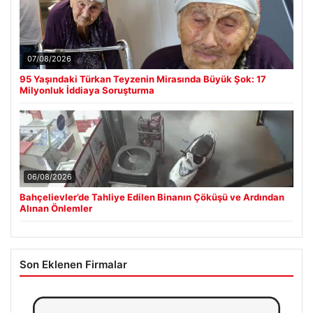
07/08/2026
95 Yaşındaki Türkan Teyzenin Mirasında Büyük Şok: 17
Milyonluk İddiaya Soruşturma
06/08/2026
Bahçelievler’de Tahliye Edilen Binanın Çöküşü ve Ardından
Alınan Önlemler
Son Eklenen Firmalar