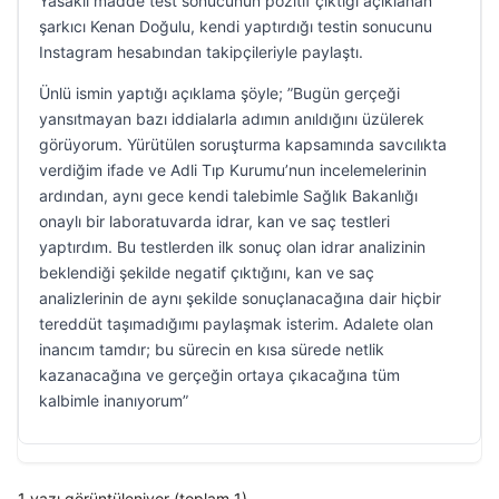
Yasaklı madde test sonucunun pozitif çıktığı açıklanan
şarkıcı Kenan Doğulu, kendi yaptırdığı testin sonucunu
Instagram hesabından takipçileriyle paylaştı.
Ünlü ismin yaptığı açıklama şöyle; ”Bugün gerçeği
yansıtmayan bazı iddialarla adımın anıldığını üzülerek
görüyorum. Yürütülen soruşturma kapsamında savcılıkta
verdiğim ifade ve Adli Tıp Kurumu’nun incelemelerinin
ardından, aynı gece kendi talebimle Sağlık Bakanlığı
onaylı bir laboratuvarda idrar, kan ve saç testleri
yaptırdım. Bu testlerden ilk sonuç olan idrar analizinin
beklendiği şekilde negatif çıktığını, kan ve saç
analizlerinin de aynı şekilde sonuçlanacağına dair hiçbir
tereddüt taşımadığımı paylaşmak isterim. Adalete olan
inancım tamdır; bu sürecin en kısa sürede netlik
kazanacağına ve gerçeğin ortaya çıkacağına tüm
kalbimle inanıyorum”
1 yazı görüntüleniyor (toplam 1)