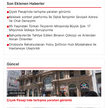
Son Eklenen Haberler
Çiçek Pasajı’nda tartışma yaratan görüntü
■
Kelebek sohbet platformu İle Dijital İletişimin Seviyeli Adresi
■
Ve Chat Deneyimi
95 Yaşındaki Türkan Teyzenin Mirasında Büyük Şok: 17
■
Milyonluk İddiaya Soruşturma
Bahçelievler’de Tahliye Edilen Binanın Çöküşü ve Ardından
■
Alınan Önlemler
Otobüste Rahatsızlanan Yolcu Şoförün Hızlı Müdahalesi ile
■
Hastaneye Ulaştırıldı
Güncel
08/08/2026
Çiçek Pasajı’nda tartışma yaratan görüntü