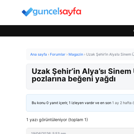
Ana sayfa
›
Forumlar
›
Magazin
›
Uzak Şehir’in Alya’sı Sinem Ü
Uzak Şehir’in Alya’sı Sinem 
pozlarına beğeni yağdı
Bu konu 0 yanıt içerir, 1 izleyen vardır ve en son
1 ay 2 hafta
1 yazı görüntüleniyor (toplam 1)
19/06/2026: 5:53 pm