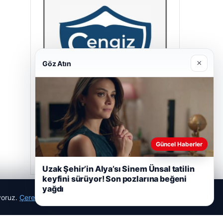
×
Göz Atın
Cengiz Sigorta
23/06/2026
Güncel Haberler
Uzak Şehir’in Alya’sı Sinem Ünsal tatilin
keyfini sürüyor! Son pozlarına beğeni
yağdı
ıyoruz.
Çerez Politikamız
Reddet
Kabul Et