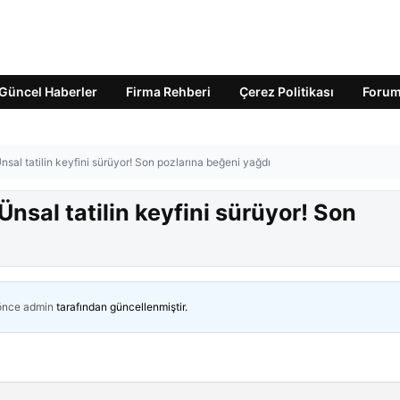
Güncel Haberler
Firma Rehberi
Çerez Politikası
Foru
nsal tatilin keyfini sürüyor! Son pozlarına beğeni yağdı
Ünsal tatilin keyfini sürüyor! Son
 önce
admin
tarafından güncellenmiştir.