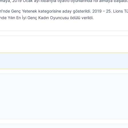
almaya, 2019 Ocak ayı itibarıyla tiyatro oyunlarında rol almaya başladı
eri’nde Genç Yetenek kategorisine aday gösterildi. 2019 – 25. Lions T
de Yılın En İyi Genç Kadın Oyuncusu ödülü verildi.