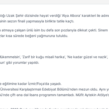
ğı Uzak Şehir dizisinde hayat verdiği ‘Alya Albora’ karakteri ile adı
nin sezon finali yapmasıyla birlikte tatile kaçtı.
u atmaya çalışan ünlü isim bu defa son pozlarıyla dikkat çekti. Sinem
 pozlar kısa sürede beğeni yağmuruna tutuldu.
emmelsin’, ‘Zarif bir kuğu misali harika’, ‘Ne kadar güzel ve nazik’,
n’ gibi yorumlar yapıldı.
 eğitimine kadar İzmir/Foça’da yaşadı.
Üniversitesi Karşılaştırmalı Edebiyat Bölümü’nden mezun oldu. Aynı yı
’nde çift-ana dal lisans programını tamamladı. Müfit Aytekin Atölye’