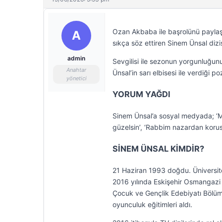
Ozan Akbaba ile başrolünü paylaştı
A
sıkça söz ettiren Sinem Ünsal dizisi
admin
Sevgilisi ile sezonun yorgunluğun
Anahtar
Ünsal’in sarı elbisesi ile verdiği
yönetici
YORUM YAĞDI
Sinem Ünsal’a sosyal medyada; ‘Mük
güzelsin’, ‘Rabbim nazardan korusu
SİNEM ÜNSAL KİMDİR?
21 Haziran 1993 doğdu. Üniversite
2016 yılında Eskişehir Osmangazi 
Çocuk ve Gençlik Edebiyatı Bölümü
oyunculuk eğitimleri aldı.