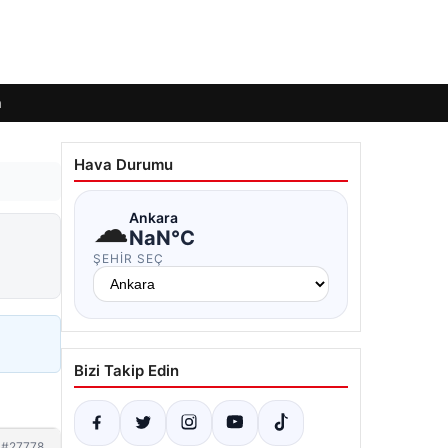
m
Hava Durumu
☁
Ankara
NaN°C
ŞEHIR SEÇ
Bizi Takip Edin
#27778