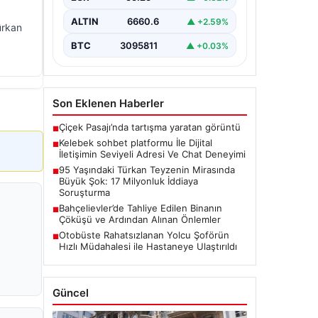
.
kaliteli bir biçimde irtibat kurması
ciddi bir hassasiyet barındırmaktadır.
ALTIN
6660.6
▲ +2.59%
Günümüzde pek…
ürkan
BTC
3095811
▲ +0.03%
Son Eklenen Haberler
Çiçek Pasajı’nda tartışma yaratan görüntü
■
Kelebek sohbet platformu İle Dijital
■
İletişimin Seviyeli Adresi Ve Chat Deneyimi
95 Yaşındaki Türkan Teyzenin Mirasında
■
Büyük Şok: 17 Milyonluk İddiaya
Soruşturma
Bahçelievler’de Tahliye Edilen Binanın
■
Çöküşü ve Ardından Alınan Önlemler
Otobüste Rahatsızlanan Yolcu Şoförün
■
Hızlı Müdahalesi ile Hastaneye Ulaştırıldı
Güncel