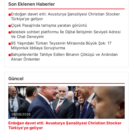
Son Eklenen Haberler
Erdoğan davet etti: Avusturya Şansölyesi Christian Stocker
■
Türkiye’ye geliyor
Çiçek Pasajı’nda tartışma yaratan görüntü
■
Kelebek sohbet platformu İle Dijital İletişimin Seviyeli Adresi
■
Ve Chat Deneyimi
95 Yaşındaki Türkan Teyzenin Mirasında Büyük Şok: 17
■
Milyonluk İddiaya Soruşturma
Bahçelievler’de Tahliye Edilen Binanın Çöküşü ve Ardından
■
Alınan Önlemler
Güncel
09/08/2026
Erdoğan davet etti: Avusturya Şansölyesi Christian Stocker
Türkiye’ye geliyor