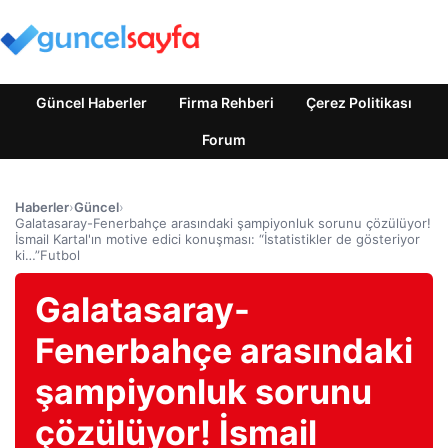
Güncel Haberler
Firma Rehberi
Çerez Politikası
Forum
Haberler
›
Güncel
›
Galatasaray-Fenerbahçe arasındaki şampiyonluk sorunu çözülüyor!
İsmail Kartal'ın motive edici konuşması: “İstatistikler de gösteriyor
ki…”Futbol
Galatasaray-
Fenerbahçe arasındaki
şampiyonluk sorunu
çözülüyor! İsmail