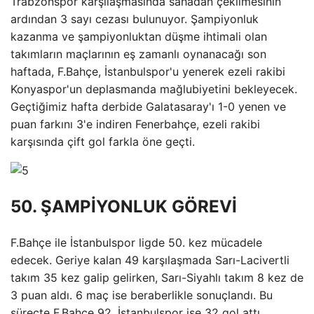
Trabzonspor karşılaşmasında sahadan çekilmesinin
ardından 3 sayı cezası bulunuyor. Şampiyonluk
kazanma ve şampiyonluktan düşme ihtimali olan
takımların maçlarının eş zamanlı oynanacağı son
haftada, F.Bahçe, İstanbulspor'u yenerek ezeli rakibi
Konyaspor'un deplasmanda mağlubiyetini bekleyecek.
Geçtiğimiz hafta derbide Galatasaray'ı 1-0 yenen ve
puan farkını 3'e indiren Fenerbahçe, ezeli rakibi
karşısında çift gol farkla öne geçti.
50. ŞAMPİYONLUK GÖREVİ
F.Bahçe ile İstanbulspor ligde 50. kez mücadele
edecek. Geriye kalan 49 karşılaşmada Sarı-Lacivertli
takım 35 kez galip gelirken, Sarı-Siyahlı takım 8 kez de
3 puan aldı. 6 maç ise beraberlikle sonuçlandı. Bu
süreçte F.Bahçe 92, İstanbulspor ise 32 gol attı.