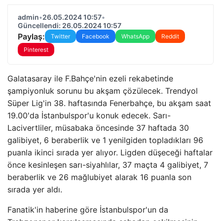
admin
•
26.05.2024 10:57
•
Güncellendi: 26.05.2024 10:57
Paylaş:
Twitter
Facebook
WhatsApp
Reddit
Pinterest
Galatasaray ile F.Bahçe'nin ezeli rekabetinde
şampiyonluk sorunu bu akşam çözülecek. Trendyol
Süper Lig'in 38. haftasında Fenerbahçe, bu akşam saat
19.00'da İstanbulspor'u konuk edecek. Sarı-
Lacivertliler, müsabaka öncesinde 37 haftada 30
galibiyet, 6 beraberlik ve 1 yenilgiden topladıkları 96
puanla ikinci sırada yer alıyor. Ligden düşeceği haftalar
önce kesinleşen sarı-siyahlılar, 37 maçta 4 galibiyet, 7
beraberlik ve 26 mağlubiyet alarak 16 puanla son
sırada yer aldı.
Fanatik'in haberine göre İstanbulspor'un da