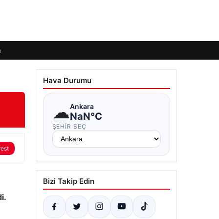
m
Hava Durumu
☁
Ankara
NaN°C
ŞEHIR SEÇ
rest
Bizi Takip Edin
i.