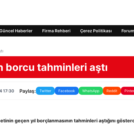
Güncel Haberler
Firma Rehberi
Çerez Politikası
Foru
tı
n borcu tahminleri aştı
Paylaş:
4 17:30
Twitter
Facebook
WhatsApp
Reddit
Pinte
metinin geçen yıl borçlanmasının tahminleri aştığını gösterd