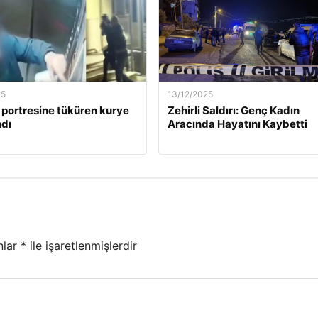
25
13/12/2025
 portresine tüküren kurye
Zehirli Saldırı: Genç Kadın
dı
Aracında Hayatını Kaybetti
nlar
*
ile işaretlenmişlerdir