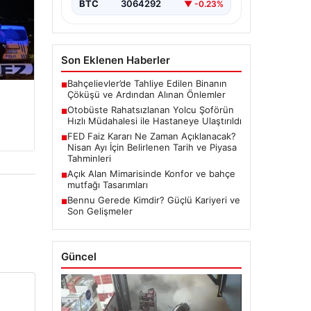
BTC
3064292
▼ -0.23%
Son Eklenen Haberler
Bahçelievler’de Tahliye Edilen Binanın
■
Çöküşü ve Ardından Alınan Önlemler
Otobüste Rahatsızlanan Yolcu Şoförün
■
Hızlı Müdahalesi ile Hastaneye Ulaştırıldı
FED Faiz Kararı Ne Zaman Açıklanacak?
■
Nisan Ayı İçin Belirlenen Tarih ve Piyasa
Tahminleri
Açık Alan Mimarisinde Konfor ve bahçe
■
mutfağı Tasarımları
Bennu Gerede Kimdir? Güçlü Kariyeri ve
■
Son Gelişmeler
Güncel