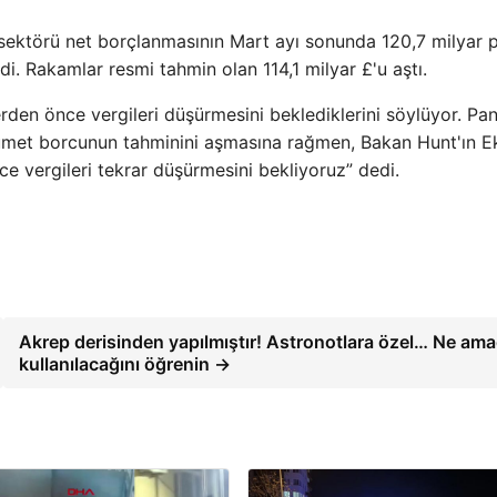
mu sektörü net borçlanmasının Mart ayı sonunda 120,7 milyar
i. Rakamlar resmi tahmin olan 114,1 milyar £'u aştı.
den önce vergileri düşürmesini beklediklerini söylüyor. Pa
et borcunun tahminini aşmasına rağmen, Bakan Hunt'ın E
e vergileri tekrar düşürmesini bekliyoruz” dedi.
Akrep derisinden yapılmıştır! Astronotlara özel… Ne ama
kullanılacağını öğrenin →