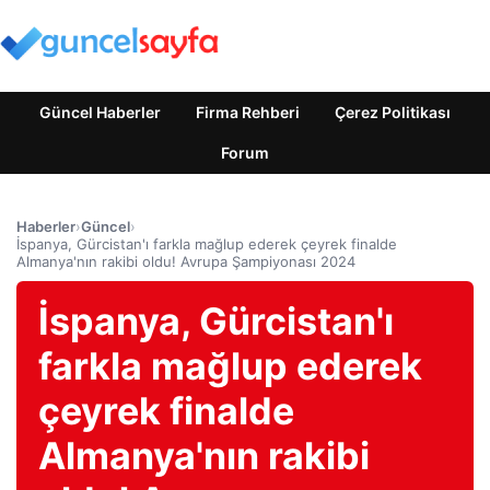
Güncel Haberler
Firma Rehberi
Çerez Politikası
Forum
Haberler
›
Güncel
›
İspanya, Gürcistan'ı farkla mağlup ederek çeyrek finalde
Almanya'nın rakibi oldu! Avrupa Şampiyonası 2024
İspanya, Gürcistan'ı
farkla mağlup ederek
çeyrek finalde
Almanya'nın rakibi