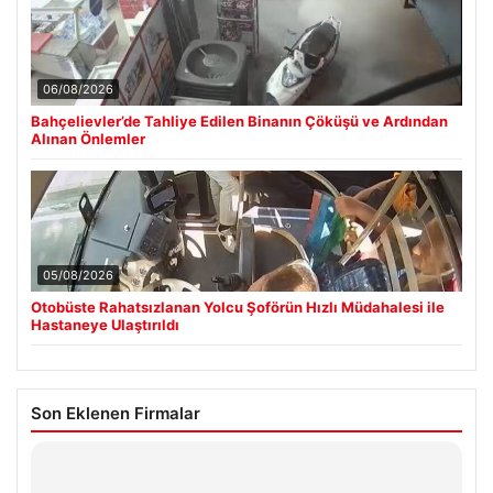
06/08/2026
Bahçelievler’de Tahliye Edilen Binanın Çöküşü ve Ardından
Alınan Önlemler
05/08/2026
Otobüste Rahatsızlanan Yolcu Şoförün Hızlı Müdahalesi ile
Hastaneye Ulaştırıldı
Son Eklenen Firmalar