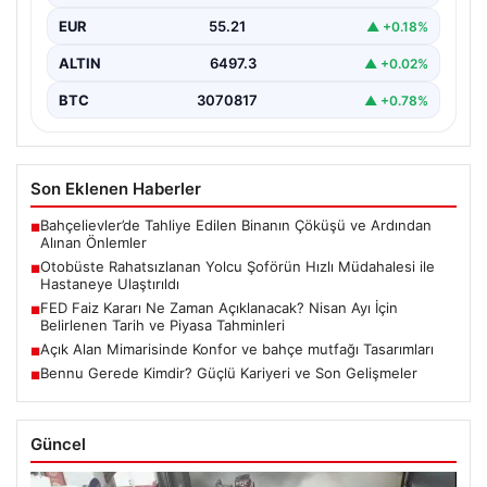
yaşındaki Hasan Öner, yolcuların desteği ve şoför
EUR
55.21
▲ +0.18%
Sinan…
ALTIN
6497.3
▲ +0.02%
BTC
3070817
▲ +0.78%
Son Eklenen Haberler
Bahçelievler’de Tahliye Edilen Binanın Çöküşü ve Ardından
■
Alınan Önlemler
Otobüste Rahatsızlanan Yolcu Şoförün Hızlı Müdahalesi ile
■
Hastaneye Ulaştırıldı
FED Faiz Kararı Ne Zaman Açıklanacak? Nisan Ayı İçin
■
Belirlenen Tarih ve Piyasa Tahminleri
Açık Alan Mimarisinde Konfor ve bahçe mutfağı Tasarımları
■
Bennu Gerede Kimdir? Güçlü Kariyeri ve Son Gelişmeler
■
Güncel