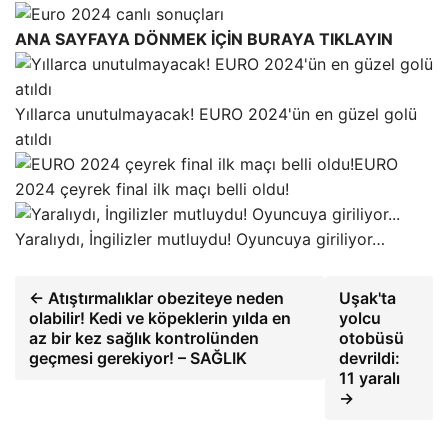
ANA SAYFAYA DÖNMEK İÇİN BURAYA TIKLAYIN
Yıllarca unutulmayacak! EURO 2024'ün en güzel golü
atıldı
EURO
2024 çeyrek final ilk maçı belli oldu!
Yaralıydı, İngilizler mutluydu! Oyuncuya giriliyor…
← Atıştırmalıklar obeziteye neden
Uşak'ta
olabilir! Kedi ve köpeklerin yılda en
yolcu
az bir kez sağlık kontrolünden
otobüsü
geçmesi gerekiyor! – SAĞLIK
devrildi:
11 yaralı
→