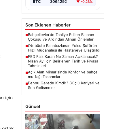
BTC
3064292
▼ -0.23%
Son Eklenen Haberler
Bahçelievler’de Tahliye Edilen Binanın
■
Çöküşü ve Ardından Alınan Önlemler
Otobüste Rahatsızlanan Yolcu Şoförün
■
Hızlı Müdahalesi ile Hastaneye Ulaştırıldı
:
FED Faiz Kararı Ne Zaman Açıklanacak?
■
Nisan Ayı İçin Belirlenen Tarih ve Piyasa
Tahminleri
Açık Alan Mimarisinde Konfor ve bahçe
■
mutfağı Tasarımları
Bennu Gerede Kimdir? Güçlü Kariyeri ve
■
Son Gelişmeler
ı için
Güncel
 ortak