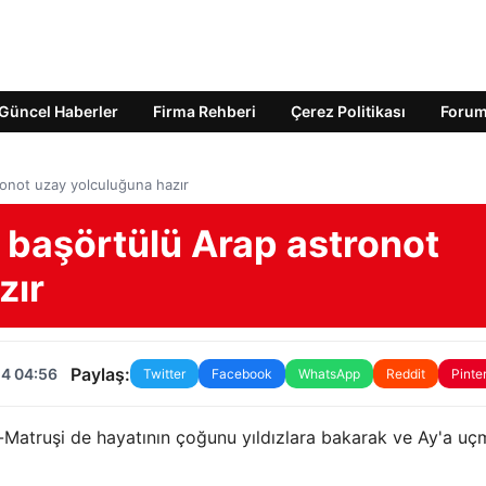
Güncel Haberler
Firma Rehberi
Çerez Politikası
Foru
ronot uzay yolculuğuna hazır
k başörtülü Arap astronot
zır
Paylaş:
24 04:56
Twitter
Facebook
WhatsApp
Reddit
Pinte
l-Matruşi de hayatının çoğunu yıldızlara bakarak ve Ay'a uç