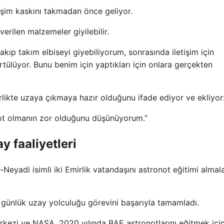
tişim kaskını takmadan önce geliyor.
erilen malzemeler giyilebilir.
akıp takım elbiseyi giyebiliyorum, sonrasında iletişim için
ülüyor. Bunu benim için yaptıkları için onlara gerçekten
irlikte uzaya çıkmaya hazır olduğunu ifade ediyor ve ekliyor
not olmanın zor olduğunu düşünüyorum.”
y faaliyetleri
eyadi isimli iki Emirlik vatandaşını astronot eğitimi almalar
8 günlük uzay yolculuğu görevini başarıyla tamamladı.
zi ve NASA, 2020 yılında BAE astronotlarını eğitmek için