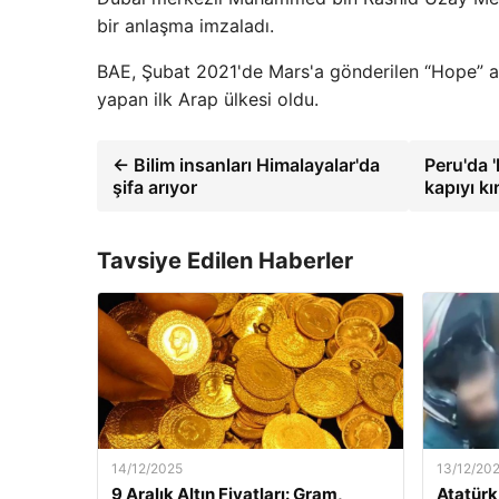
bir anlaşma imzaladı.
BAE, Şubat 2021'de Mars'a gönderilen “Hope” ad
yapan ilk Arap ülkesi oldu.
← Bilim insanları Himalayalar'da
Peru'da '
şifa arıyor
kapıyı kı
Tavsiye Edilen Haberler
14/12/2025
13/12/20
9 Aralık Altın Fiyatları: Gram,
Atatürk