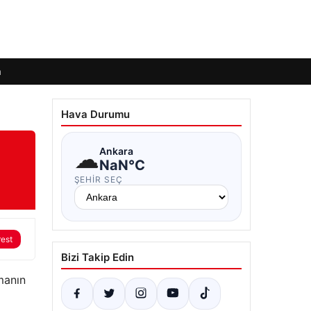
m
Hava Durumu
☁
Ankara
NaN°C
ŞEHIR SEÇ
rest
Bizi Takip Edin
manın