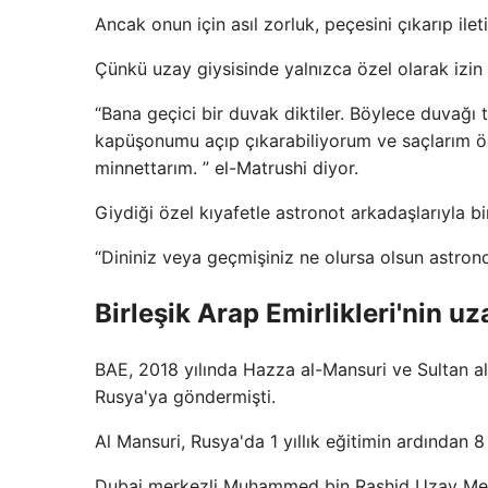
Ancak onun için asıl zorluk, peçesini çıkarıp ile
Çünkü uzay giysisinde yalnızca özel olarak izin v
“Bana geçici bir duvak diktiler. Böylece duvağı t
kapüşonumu açıp çıkarabiliyorum ve saçlarım ört
minnettarım. ” el-Matrushi diyor.
Giydiği özel kıyafetle astronot arkadaşlarıyla b
“Dininiz veya geçmişiniz ne olursa olsun astro
Birleşik Arap Emirlikleri'nin uza
BAE, 2018 yılında Hazza al-Mansuri ve Sultan al-N
Rusya'ya göndermişti.
Al Mansuri, Rusya'da 1 yıllık eğitimin ardından 
Dubai merkezli Muhammed bin Rashid Uzay Merke