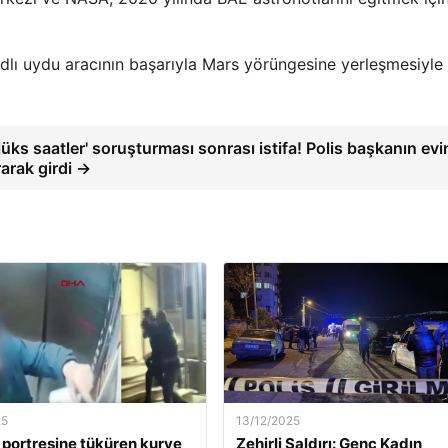
lı uydu aracının başarıyla Mars yörüngesine yerleşmesiyle
lüks saatler' soruşturması sonrası istifa! Polis başkanın evi
rarak girdi →
25
13/12/2025
 portresine tüküren kurye
Zehirli Saldırı: Genç Kadın