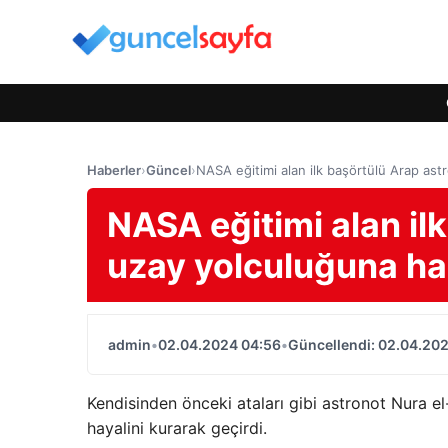
Haberler
›
Güncel
›
NASA eğitimi alan ilk başörtülü Arap ast
NASA eğitimi alan il
uzay yolculuğuna ha
admin
•
02.04.2024 04:56
•
Güncellendi: 02.04.20
Kendisinden önceki ataları gibi astronot Nura e
hayalini kurarak geçirdi.