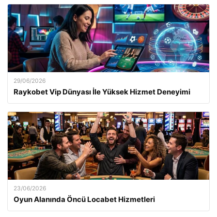
29/06/2026
Raykobet Vip Dünyası İle Yüksek Hizmet Deneyimi
23/06/2026
Oyun Alanında Öncü Locabet Hizmetleri