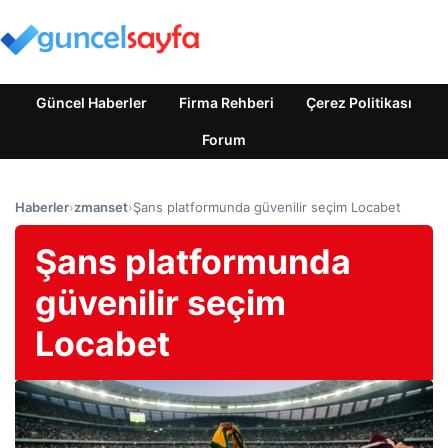
Güncel Haberler
Firma Rehberi
Çerez Politikası
Forum
Haberler
›
zmanset
›
Şans platformunda güvenilir seçim Locabet
Şans platformunda
güvenilir seçim
Locabet