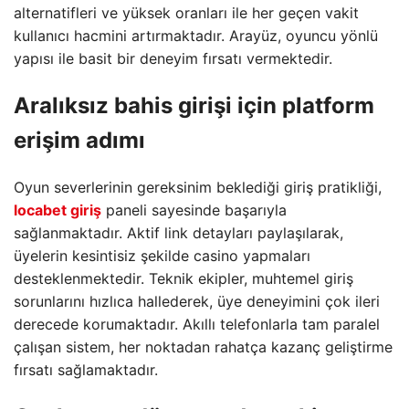
alternatifleri ve yüksek oranları ile her geçen vakit
kullanıcı hacmini artırmaktadır. Arayüz, oyuncu yönlü
yapısı ile basit bir deneyim fırsatı vermektedir.
Aralıksız bahis girişi için platform
erişim adımı
Oyun severlerinin gereksinim beklediği giriş pratikliği,
locabet giriş
paneli sayesinde başarıyla
sağlanmaktadır. Aktif link detayları paylaşılarak,
üyelerin kesintisiz şekilde casino yapmaları
desteklenmektedir. Teknik ekipler, muhtemel giriş
sorunlarını hızlıca hallederek, üye deneyimini çok ileri
derecede korumaktadır. Akıllı telefonlarla tam paralel
çalışan sistem, her noktadan rahatça kazanç geliştirme
fırsatı sağlamaktadır.