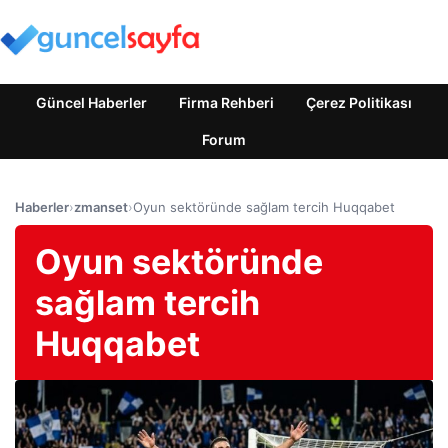
Güncel Haberler
Firma Rehberi
Çerez Politikası
Forum
Haberler
›
zmanset
›
Oyun sektöründe sağlam tercih Huqqabet
Oyun sektöründe
sağlam tercih
Huqqabet