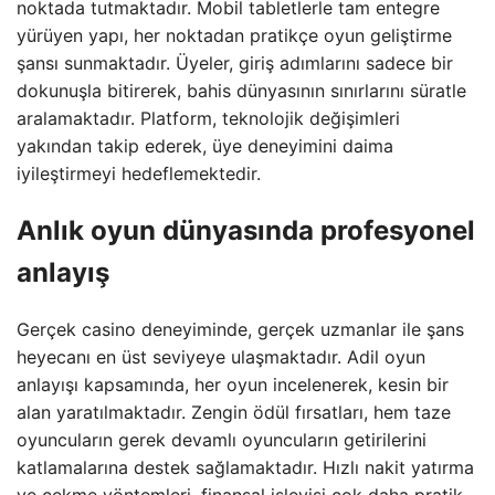
noktada tutmaktadır. Mobil tabletlerle tam entegre
yürüyen yapı, her noktadan pratikçe oyun geliştirme
şansı sunmaktadır. Üyeler, giriş adımlarını sadece bir
dokunuşla bitirerek, bahis dünyasının sınırlarını süratle
aralamaktadır. Platform, teknolojik değişimleri
yakından takip ederek, üye deneyimini daima
iyileştirmeyi hedeflemektedir.
Anlık oyun dünyasında profesyonel
anlayış
Gerçek casino deneyiminde, gerçek uzmanlar ile şans
heyecanı en üst seviyeye ulaşmaktadır. Adil oyun
anlayışı kapsamında, her oyun incelenerek, kesin bir
alan yaratılmaktadır. Zengin ödül fırsatları, hem taze
oyuncuların gerek devamlı oyuncuların getirilerini
katlamalarına destek sağlamaktadır. Hızlı nakit yatırma
ve çekme yöntemleri, finansal işleyişi çok daha pratik