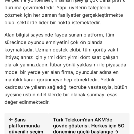
duruma çevirmektedir. Yapı, üyelerin taleplerini
çözmek için her zaman faaliyetler gerçekleştirmekte
olup, sektörde lider bir nokta istemektedir.
Alan bilgisi sayesinde fayda sunan platform, tüm
sürecinde oyuncu emniyetini çok ön planda
koymaktadır. Uzman destek ekibi, tüm görüş vakit
ihtiyaçlarınız için yirmi dört yirmi dört saat çalışan
olarak yanınızdadır. İtibar yönlü yaklaşımı ile piyasada
model bir yerde yer alan firma, oyuncular adına en
mantıklı karar görünmeye hep etmektedir. Yetkili
kadrosu ve yılların sağladığı tecrübe vasıtasıyla, bütün
üyesine üstün niteliklerde bir olanak sunmayı esas
değer edinmektedir.
← Şans
Türk Telekom’dan AKM’de
platformunda
gövde gösterisi. Herkes için 5G
güvenilir seçim
dönemine güçlü başlangıç →