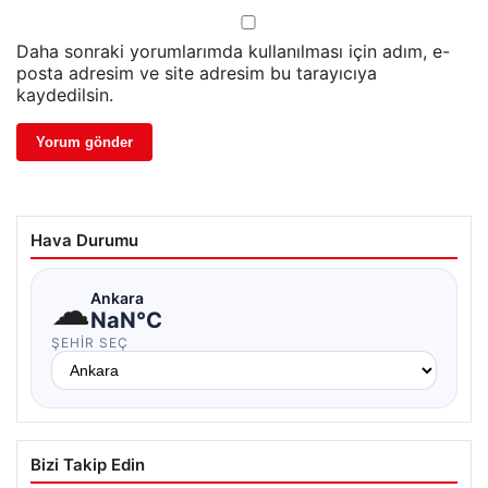
Daha sonraki yorumlarımda kullanılması için adım, e-
posta adresim ve site adresim bu tarayıcıya
kaydedilsin.
Hava Durumu
☁
Ankara
NaN°C
ŞEHIR SEÇ
Bizi Takip Edin