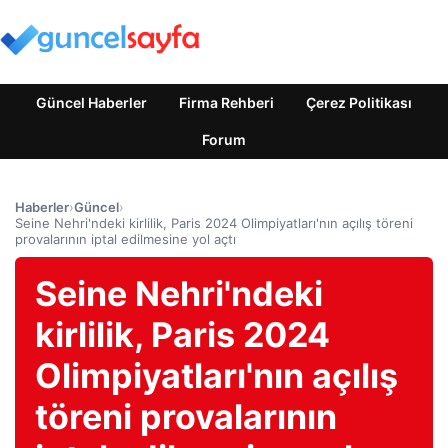
Güncel Haberler
Firma Rehberi
Çerez Politikası
Forum
Haberler
›
Güncel
›
Seine Nehri'ndeki kirlilik, Paris 2024 Olimpiyatları'nın açılış töreni
provalarının iptal edilmesine yol açtı
Seine Nehri'ndeki
kirlilik, Paris 2024
Olimpiyatları'nın açılış
töreni provalarının