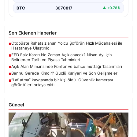
BTC
3070817
▲ +0.78%
Son Eklenen Haberler
Otobüste Rahatsızlanan Yolcu Şoförün Hızlı Müdahalesi ile
■
Hastaneye Ulaştırıldı
FED Faiz Kararı Ne Zaman Açıklanacak? Nisan Ayı İçin
■
Belirlenen Tarih ve Piyasa Tahminleri
Açık Alan Mimarisinde Konfor ve bahçe mutfağı Tasarımları
■
Bennu Gerede Kimdir? Güçlü Kariyeri ve Son Gelişmeler
■
“Laf atma” kavgasında bir kişi öldü. Güvenlik kamerası
■
görüntüleri ortaya çıktı
Güncel