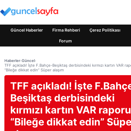
Güncel Haberler
Firma Rehberi
Çerez Politikası
Forum
Haberler
›
Güncel
›
TFF açıkladı! İşte F.Bahçe-Beşiktaş derbisindeki kırmızı kartın VAR rap
“Bileğe dikkat edin” Süper alaşım
TFF açıkladı! İşte F.Bahç
Beşiktaş derbisindeki
kırmızı kartın VAR raporu
“Bileğe dikkat edin” Süpe