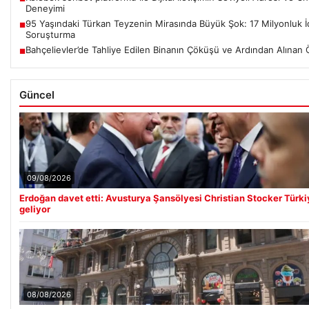
Deneyimi
95 Yaşındaki Türkan Teyzenin Mirasında Büyük Şok: 17 Milyonluk İ
■
Soruşturma
Bahçelievler’de Tahliye Edilen Binanın Çöküşü ve Ardından Alınan
■
Güncel
09/08/2026
Erdoğan davet etti: Avusturya Şansölyesi Christian Stocker Türki
geliyor
08/08/2026