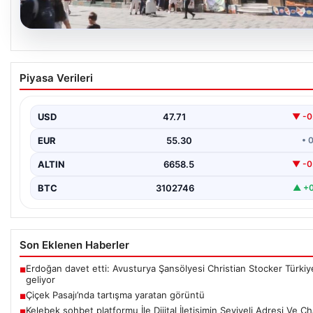
08.08.2026
Çiçek Pasajı’nda tartışma yaratan görüntü
Piyasa Verileri
{“title”: “Çiçek Pasajı Önünde Reklam Uygulamaları Tartışma Yarat
“content”: “ İstanbul’un tarihi dokusunu yansıtan…
USD
47.71
▼ -0
EUR
55.30
• 
ALTIN
6658.5
▼ -0
BTC
3102746
▲ +0
Son Eklenen Haberler
Erdoğan davet etti: Avusturya Şansölyesi Christian Stocker Türkiy
■
geliyor
Çiçek Pasajı’nda tartışma yaratan görüntü
■
Kelebek sohbet platformu İle Dijital İletişimin Seviyeli Adresi Ve Ch
■