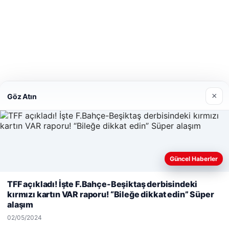
×
Göz Atın
Güncel Haberler
Web sitemizi nasıl kullandığınızı daha iyi anlayabilmek, deneyiminiz
TFF açıkladı! İşte F.Bahçe-Beşiktaş derbisindeki
kişiselleştirmek ve geliştirmek amacıyla çerezler kullanıyoruz.
Çer
kırmızı kartın VAR raporu! “Bileğe dikkat edin” Süper
Politikamız
alaşım
Reddet
Kabul Et
02/05/2024