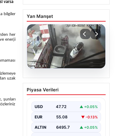
si varsa
 bilgiler
Yan Manşet
üzden her
ve enerji
unmaması
izlemeye
06.08.2026
rdan uzak
Bahçelievler’de Tahliye
Piyasa Verileri
Edilen Binanın Çöküşü
ve Ardından Alınan
, şunları
özleriniz
Önlemler
USD
47.72
▲ +0.05%
İstanbul’un Bahçelievler ilçesinde
EUR
55.08
▼ -0.13%
gece saatlerinde yaşanan olay,
Yenibosna Merkez Mahallesi
ALTIN
6495.7
▲ +0.05%
Taşova Sokak’ta bulunan dört…