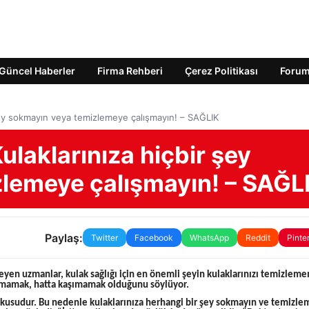
Güncel Haberler
Firma Rehberi
Çerez Politikası
Foru
 şey sokmayın veya temizlemeye çalışmayın! – SAĞLIK
ulaklarınıza hiçbir şey
lemeye çalışmayın! – SAĞL
Paylaş:
Twitter
Facebook
WhatsApp
Reddit
Pinte
öyleyen uzmanlar, kulak sağlığı için en önemli şeyin kulaklarınızı temizlem
mamak, hatta kaşımamak olduğunu söylüyor.
 dokusudur. Bu nedenle kulaklarınıza herhangi bir şey sokmayın ve temizl