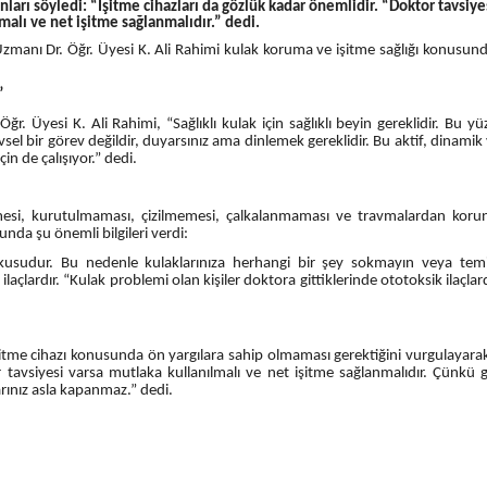
nları söyledi: “İşitme cihazları da gözlük kadar önemlidir. “Doktor tavsiye
malı ve net işitme sağlanmalıdır.” dedi.
nı Dr. Öğr. Üyesi K. Ali Rahimi kulak koruma ve işitme sağlığı konusunda
”
 Öğr. Üyesi K. Ali Rahimi, “Sağlıklı kulak için sağlıklı beyin gereklidir. Bu y
sel bir görev değildir, duyarsınız ama dinlemek gereklidir. Bu aktif, dinamik 
n de çalışıyor.” dedi.
memesi, kurutulmaması, çizilmemesi, çalkalanmaması ve travmalardan kor
unda şu önemli bilgileri verdi:
dokusudur. Bu nedenle kulaklarınıza herhangi bir şey sokmayın veya tem
laçlardır. “Kulak problemi olan kişiler doktora gittiklerinde ototoksik ilaçla
işitme cihazı konusunda ön yargılara sahip olmaması gerektiğini vurgulayarak
 tavsiyesi varsa mutlaka kullanılmalı ve net işitme sağlanmalıdır. Çünkü g
rınız asla kapanmaz.” dedi.