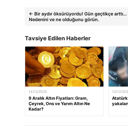
← Bir aydır öksürüyordu! Gün geçtikçe arttı…
Nedenini ve ne olduğunu görün.
Tavsiye Edilen Haberler
14/12/2025
13/12/20
9 Aralık Altın Fiyatları: Gram,
Atatürk
Çeyrek, Ons ve Yarım Altın Ne
yakalan
Kadar?