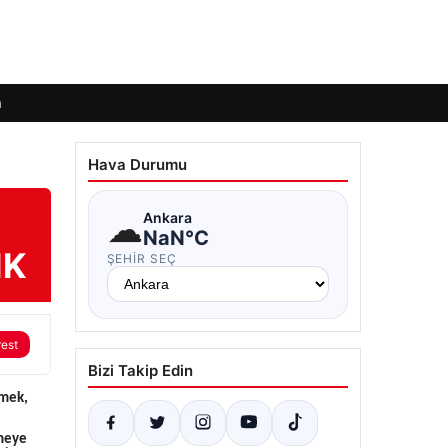
m
Hava Durumu
☁
Ankara
NaN°C
IK
ŞEHIR SEÇ
rest
Bizi Takip Edin
emek,
emeye