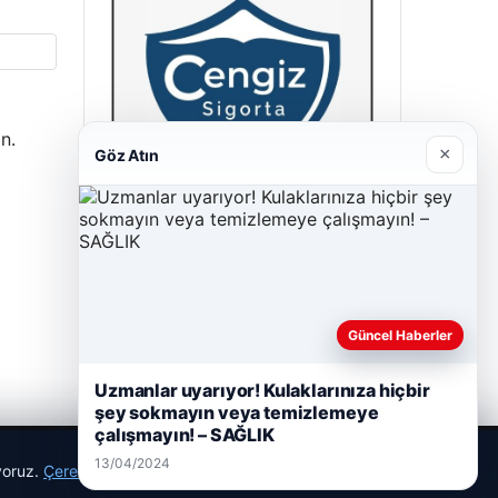
n.
×
Göz Atın
Cengiz Sigorta
23/06/2026
Güncel Haberler
Uzmanlar uyarıyor! Kulaklarınıza hiçbir
şey sokmayın veya temizlemeye
çalışmayın! – SAĞLIK
13/04/2024
ıyoruz.
Çerez Politikamız
Reddet
Kabul Et