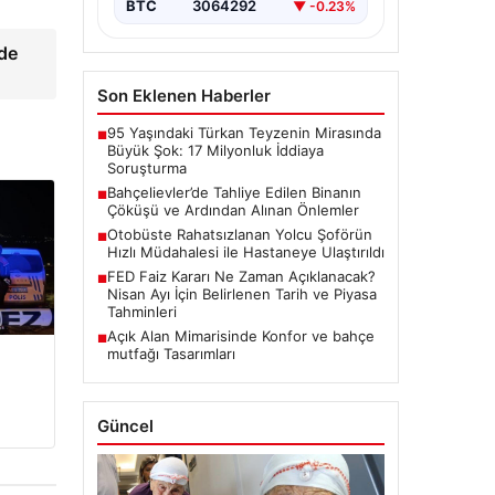
BTC
3064292
▼ -0.23%
ede
Son Eklenen Haberler
95 Yaşındaki Türkan Teyzenin Mirasında
■
Büyük Şok: 17 Milyonluk İddiaya
Soruşturma
Bahçelievler’de Tahliye Edilen Binanın
■
Çöküşü ve Ardından Alınan Önlemler
Otobüste Rahatsızlanan Yolcu Şoförün
■
Hızlı Müdahalesi ile Hastaneye Ulaştırıldı
FED Faiz Kararı Ne Zaman Açıklanacak?
■
Nisan Ayı İçin Belirlenen Tarih ve Piyasa
Tahminleri
Açık Alan Mimarisinde Konfor ve bahçe
■
mutfağı Tasarımları
Güncel