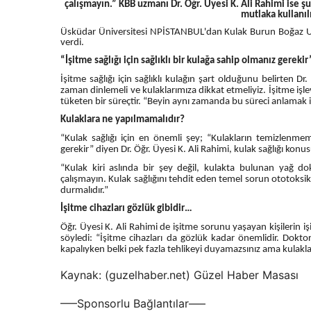
çalışmayın.” KBB uzmanı Dr. Öğr. Üyesi K. Ali Rahimi ise şu
mutlaka kullanıl
Üsküdar Üniversitesi NPİSTANBUL'dan Kulak Burun Boğaz Uzma
verdi.
“İşitme sağlığı için sağlıklı bir kulağa sahip olmanız gerekir
İşitme sağlığı için sağlıklı kulağın şart olduğunu belirten Dr.
zaman dinlemeli ve kulaklarımıza dikkat etmeliyiz. İşitme işlev
tüketen bir süreçtir. “Beyin aynı zamanda bu süreci anlamak içi
Kulaklara ne yapılmamalıdır?
“Kulak sağlığı için en önemli şey; “Kulakların temizlen
gerekir” diyen Dr. Öğr. Üyesi K. Ali Rahimi, kulak sağlığı konus
“Kulak kiri aslında bir şey değil, kulakta bulunan yağ 
çalışmayın. Kulak sağlığını tehdit eden temel sorun ototoksik i
durmalıdır.”
İşitme cihazları gözlük gibidir…
Öğr. Üyesi K. Ali Rahimi de işitme sorunu yaşayan kişilerin 
söyledi: “İşitme cihazları da gözlük kadar önemlidir. Doktor
kapalıyken belki pek fazla tehlikeyi duyamazsınız ama kulakla
Kaynak: (guzelhaber.net) Güzel Haber Masası
—–Sponsorlu Bağlantılar—–