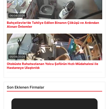
06/08/2026
Bahçelievler’de Tahliye Edilen Binanın Çöküşü ve Ardından
Alınan Önlemler
05/08/2026
Otobüste Rahatsızlanan Yolcu Şoförün Hızlı Müdahalesi ile
Hastaneye Ulaştırıldı
Son Eklenen Firmalar