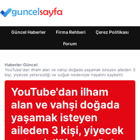
Güncel Haberler
Firma Rehberi
Çerez Politikası
Forum
Haberler
›
Güncel
›
YouTube'dan ilham alan ve vahşi doğada yaşamak isteyen aileden 3
kişi, yiyecek yetersizliği ve soğuk nedeniyle hayatını kaybetti
YouTube'dan ilham
alan ve vahşi doğada
yaşamak isteyen
aileden 3 kişi, yiyecek