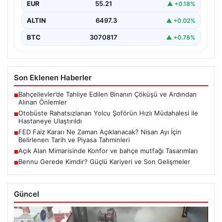
EUR
55.21
▲ +0.18%
Sinan…
ALTIN
6497.3
▲ +0.02%
BTC
3070817
▲ +0.78%
Son Eklenen Haberler
Bahçelievler’de Tahliye Edilen Binanın Çöküşü ve Ardından
■
Alınan Önlemler
Otobüste Rahatsızlanan Yolcu Şoförün Hızlı Müdahalesi ile
■
Hastaneye Ulaştırıldı
FED Faiz Kararı Ne Zaman Açıklanacak? Nisan Ayı İçin
■
Belirlenen Tarih ve Piyasa Tahminleri
Açık Alan Mimarisinde Konfor ve bahçe mutfağı Tasarımları
■
Bennu Gerede Kimdir? Güçlü Kariyeri ve Son Gelişmeler
■
Güncel