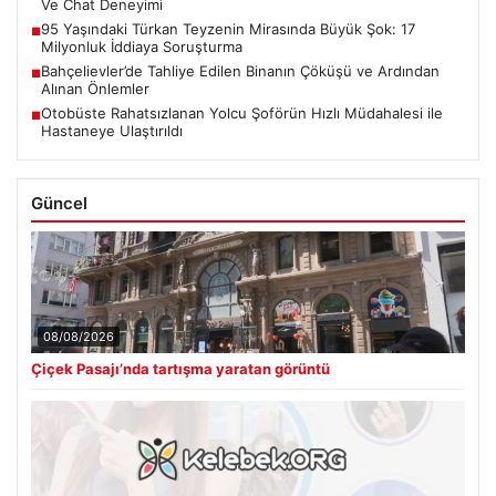
Ve Chat Deneyimi
95 Yaşındaki Türkan Teyzenin Mirasında Büyük Şok: 17
■
Milyonluk İddiaya Soruşturma
Bahçelievler’de Tahliye Edilen Binanın Çöküşü ve Ardından
■
Alınan Önlemler
Otobüste Rahatsızlanan Yolcu Şoförün Hızlı Müdahalesi ile
■
Hastaneye Ulaştırıldı
Güncel
08/08/2026
Çiçek Pasajı’nda tartışma yaratan görüntü