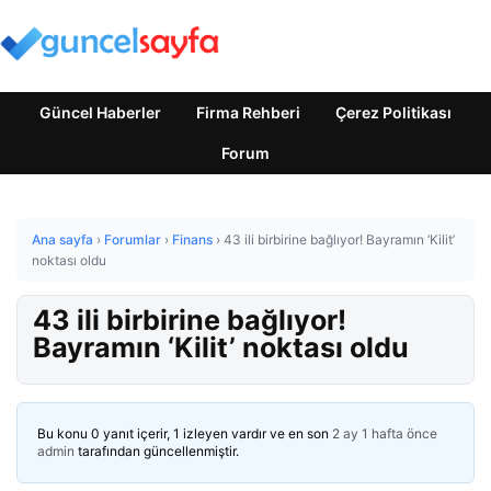
Güncel Haberler
Firma Rehberi
Çerez Politikası
Forum
Ana sayfa
›
Forumlar
›
Finans
›
43 ili birbirine bağlıyor! Bayramın ‘Kilit’
noktası oldu
43 ili birbirine bağlıyor!
Bayramın ‘Kilit’ noktası oldu
Bu konu 0 yanıt içerir, 1 izleyen vardır ve en son
2 ay 1 hafta önce
admin
tarafından güncellenmiştir.