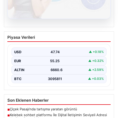
08.08.2026
Kelebek sohbet platformu İle Dijital
Piyasa Verileri
İletişimin Seviyeli Adresi Ve Chat
Deneyimi
USD
47.74
▲ +0.18%
İnternet dünyasında insanların kaliteli bir biçimde irtibat
kurması ciddi bir hassasiyet barındırmaktadır.
EUR
55.25
▲ +0.32%
Günümüzde pek…
ALTIN
6660.6
▲ +2.59%
BTC
3095811
▲ +0.03%
Son Eklenen Haberler
Çiçek Pasajı’nda tartışma yaratan görüntü
■
Kelebek sohbet platformu İle Dijital İletişimin Seviyeli Adresi
■