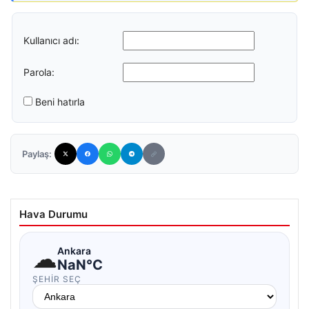
Kullanıcı adı:
Parola:
Beni hatırla
Paylaş:
Hava Durumu
☁
Ankara
NaN°C
ŞEHIR SEÇ