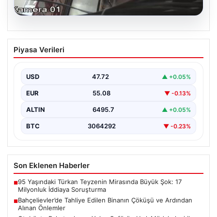
06.08.2026
Bahçelievler’de Tahliye Edilen Binanın
Piyasa Verileri
Çöküşü ve Ardından Alınan Önlemler
İstanbul'un Bahçelievler ilçesinde gece saatlerinde
yaşanan olay, Yenibosna Merkez Mahallesi Taşova
USD
47.72
▲ +0.05%
Sokak'ta bulunan dört…
EUR
55.08
▼ -0.13%
ALTIN
6495.7
▲ +0.05%
BTC
3064292
▼ -0.23%
Son Eklenen Haberler
95 Yaşındaki Türkan Teyzenin Mirasında Büyük Şok: 17
■
Milyonluk İddiaya Soruşturma
Bahçelievler’de Tahliye Edilen Binanın Çöküşü ve Ardından
■
Alınan Önlemler