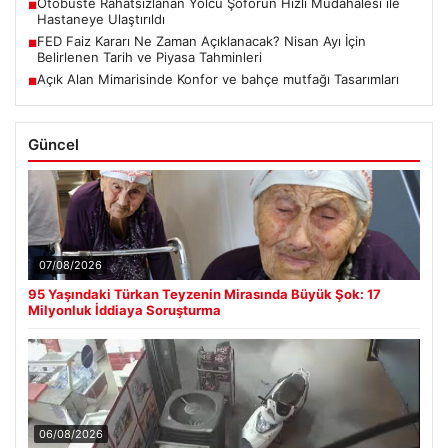
Otobüste Rahatsızlanan Yolcu Şoförün Hızlı Müdahalesi ile
■
Hastaneye Ulaştırıldı
FED Faiz Kararı Ne Zaman Açıklanacak? Nisan Ayı İçin
■
Belirlenen Tarih ve Piyasa Tahminleri
Açık Alan Mimarisinde Konfor ve bahçe mutfağı Tasarımları
■
Güncel
07/08/2026
95 Yaşındaki Türkan Teyzenin Mirasında Büyük Şok: 17
Milyonluk İddiaya Soruşturma
06/08/2026