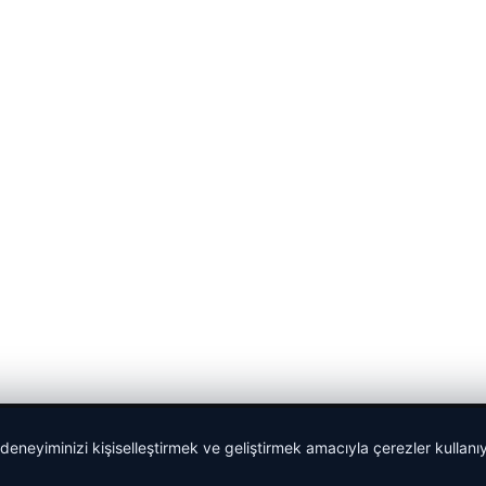
 deneyiminizi kişiselleştirmek ve geliştirmek amacıyla çerezler kullan
malta dil okulları
|
lemagrup.com.tr