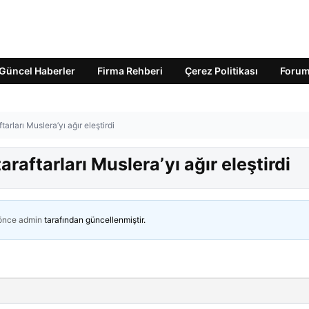
Güncel Haberler
Firma Rehberi
Çerez Politikası
Foru
arları Muslera’yı ağır eleştirdi
raftarları Muslera’yı ağır eleştirdi
 önce
admin
tarafından güncellenmiştir.