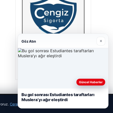
×
Göz Atın
Cengiz Sigorta
23/06/2026
Güncel Haberler
Bu gol sonrası Estudiantes taraftarları
Muslera’yı ağır eleştirdi
ıyoruz.
Çerez Politikamız
Reddet
Kabul Et