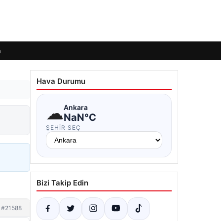
m
Hava Durumu
☁
Ankara
NaN°C
ŞEHIR SEÇ
Bizi Takip Edin
#21588