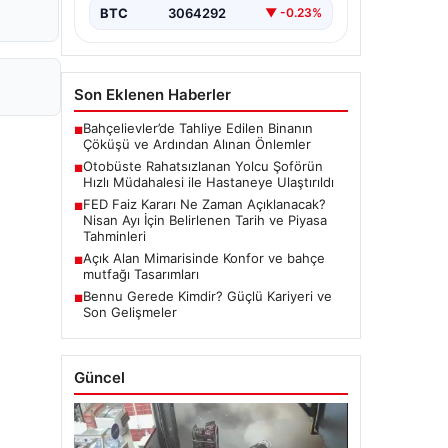
BTC
3064292
▼ -0.23%
Son Eklenen Haberler
Bahçelievler’de Tahliye Edilen Binanın
■
Çöküşü ve Ardından Alınan Önlemler
Otobüste Rahatsızlanan Yolcu Şoförün
■
Hızlı Müdahalesi ile Hastaneye Ulaştırıldı
FED Faiz Kararı Ne Zaman Açıklanacak?
■
Nisan Ayı İçin Belirlenen Tarih ve Piyasa
Tahminleri
Açık Alan Mimarisinde Konfor ve bahçe
■
mutfağı Tasarımları
Bennu Gerede Kimdir? Güçlü Kariyeri ve
■
Son Gelişmeler
Güncel