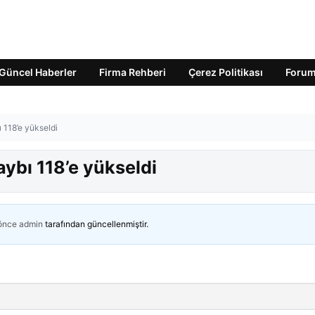
Güncel Haberler
Firma Rehberi
Çerez Politikası
Foru
ı 118’e yükseldi
aybı 118’e yükseldi
 önce
admin
tarafından güncellenmiştir.