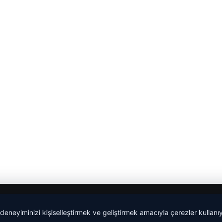
 deneyiminizi kişiselleştirmek ve geliştirmek amacıyla çerezler kullan
malta dil okulları
|
lemagrup.com.tr