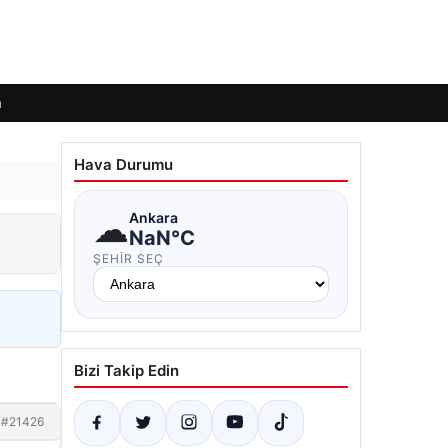
m
Hava Durumu
☁
Ankara
NaN°C
ŞEHIR SEÇ
Bizi Takip Edin
#21426