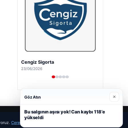
Cengiz Sigorta
23/06/2026
×
Göz Atın
Bu salgının aşısı yok! Can kaybı 118’e
yükseldi
ıyoruz.
Çerez Politikamız
Reddet
Kabul Et