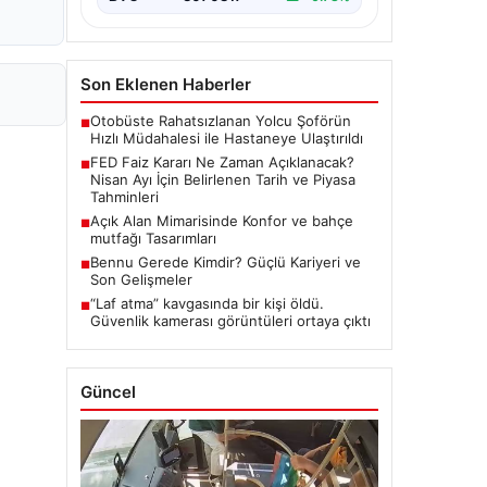
Son Eklenen Haberler
Otobüste Rahatsızlanan Yolcu Şoförün
■
Hızlı Müdahalesi ile Hastaneye Ulaştırıldı
FED Faiz Kararı Ne Zaman Açıklanacak?
■
Nisan Ayı İçin Belirlenen Tarih ve Piyasa
Tahminleri
Açık Alan Mimarisinde Konfor ve bahçe
■
mutfağı Tasarımları
Bennu Gerede Kimdir? Güçlü Kariyeri ve
■
Son Gelişmeler
“Laf atma” kavgasında bir kişi öldü.
■
Güvenlik kamerası görüntüleri ortaya çıktı
Güncel