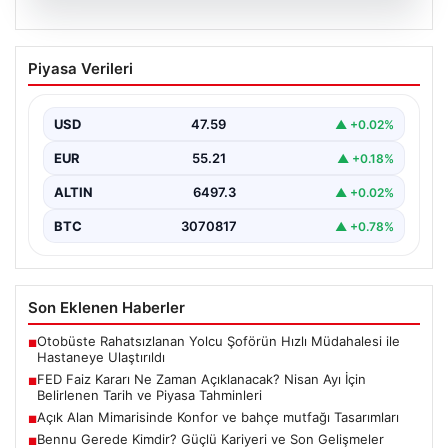
04.08.2026
FED Faiz Kararı Ne Zaman Açıklanacak?
Piyasa Verileri
Nisan Ayı İçin Belirlenen Tarih ve Piyasa
Tahminleri
USD
47.59
▲ +0.02%
Altın, dolar, borsa ve kripto para yatırımcılarının
yakından takip ettiği gelişmelerden biri de ABD…
EUR
55.21
▲ +0.18%
ALTIN
6497.3
▲ +0.02%
BTC
3070817
▲ +0.78%
Son Eklenen Haberler
Otobüste Rahatsızlanan Yolcu Şoförün Hızlı Müdahalesi ile
■
Hastaneye Ulaştırıldı
FED Faiz Kararı Ne Zaman Açıklanacak? Nisan Ayı İçin
■
Belirlenen Tarih ve Piyasa Tahminleri
Açık Alan Mimarisinde Konfor ve bahçe mutfağı Tasarımları
■
Bennu Gerede Kimdir? Güçlü Kariyeri ve Son Gelişmeler
■