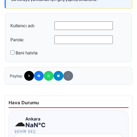
Kullanıcı adı:
Parola:
Beni hatırla
Paylaş:
Hava Durumu
☁
Ankara
NaN°C
ŞEHIR SEÇ