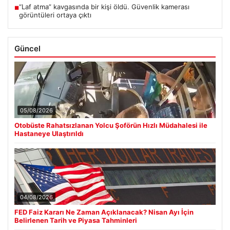
“Laf atma” kavgasında bir kişi öldü. Güvenlik kamerası
■
görüntüleri ortaya çıktı
Güncel
05/08/2026
Otobüste Rahatsızlanan Yolcu Şoförün Hızlı Müdahalesi ile
Hastaneye Ulaştırıldı
04/08/2026
FED Faiz Kararı Ne Zaman Açıklanacak? Nisan Ayı İçin
Belirlenen Tarih ve Piyasa Tahminleri