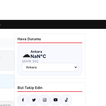
m
Hava Durumu
☁
Ankara
n
NaN°C
ŞEHIR SEÇ
Bizi Takip Edin
#28278