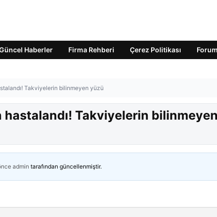
Güncel Haberler
Firma Rehberi
Çerez Politikası
Foru
astalandı! Takviyelerin bilinmeyen yüzü
n hastalandı! Takviyelerin bilinmeye
 önce
admin
tarafından güncellenmiştir.