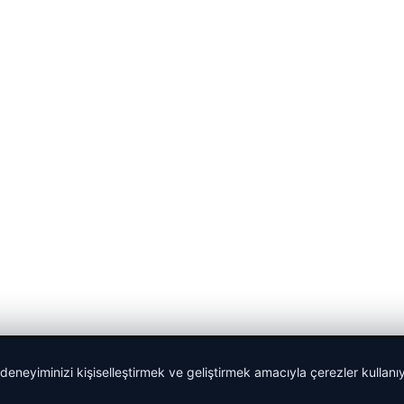
 deneyiminizi kişiselleştirmek ve geliştirmek amacıyla çerezler kullan
malta dil okulları
|
lemagrup.com.tr