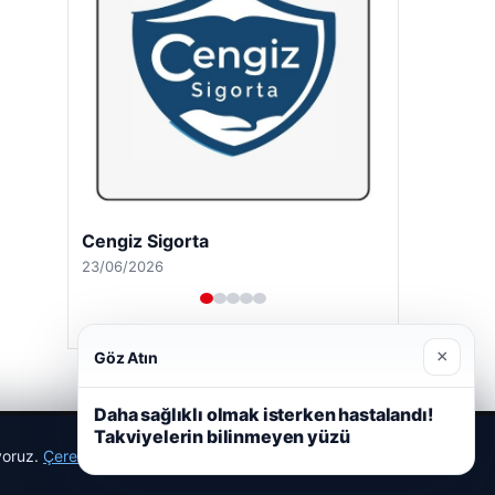
Cengiz Sigorta
23/06/2026
×
Göz Atın
Daha sağlıklı olmak isterken hastalandı!
Takviyelerin bilinmeyen yüzü
ıyoruz.
Çerez Politikamız
Reddet
Kabul Et