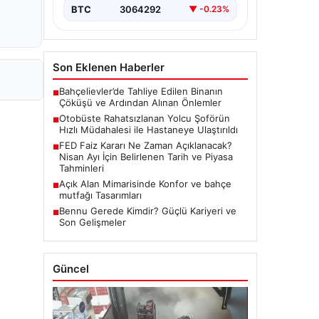
BTC
3064292
▼ -0.23%
Son Eklenen Haberler
Bahçelievler’de Tahliye Edilen Binanın
■
Çöküşü ve Ardından Alınan Önlemler
Otobüste Rahatsızlanan Yolcu Şoförün
■
Hızlı Müdahalesi ile Hastaneye Ulaştırıldı
FED Faiz Kararı Ne Zaman Açıklanacak?
■
Nisan Ayı İçin Belirlenen Tarih ve Piyasa
Tahminleri
Açık Alan Mimarisinde Konfor ve bahçe
■
mutfağı Tasarımları
Bennu Gerede Kimdir? Güçlü Kariyeri ve
■
Son Gelişmeler
Güncel