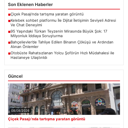
Son Eklenen Haberler
Çiçek Pasajı’nda tartışma yaratan görüntü
■
Kelebek sohbet platformu İle Dijital İletişimin Seviyeli Adresi
■
Ve Chat Deneyimi
95 Yaşındaki Türkan Teyzenin Mirasında Büyük Şok: 17
■
Milyonluk İddiaya Soruşturma
Bahçelievler’de Tahliye Edilen Binanın Çöküşü ve Ardından
■
Alınan Önlemler
Otobüste Rahatsızlanan Yolcu Şoförün Hızlı Müdahalesi ile
■
Hastaneye Ulaştırıldı
Güncel
08/08/2026
Çiçek Pasajı’nda tartışma yaratan görüntü