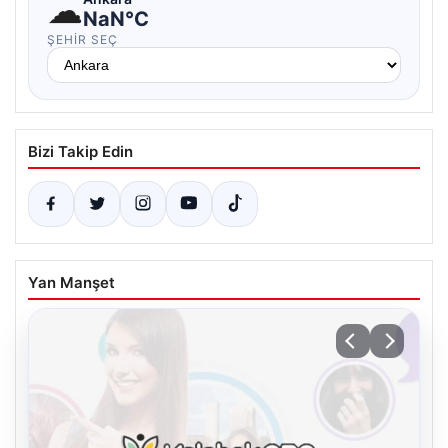
☁
NaN°C
ŞEHIR SEÇ
Bizi Takip Edin
Yan Manşet