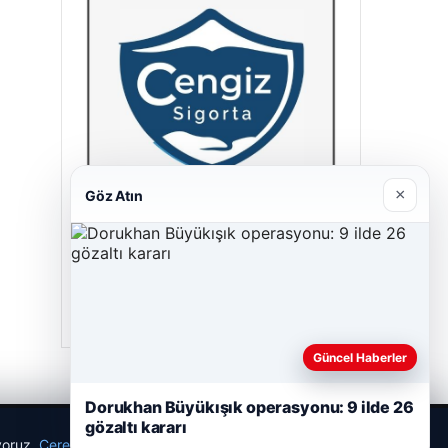
×
Göz Atın
Cengiz Sigorta
23/06/2026
Güncel Haberler
Dorukhan Büyükışık operasyonu: 9 ilde 26
gözaltı kararı
ıyoruz.
Çerez Politikamız
Reddet
Kabul Et