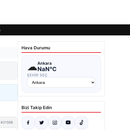
m
Hava Durumu
☁
Ankara
NaN°C
ŞEHIR SEÇ
Bizi Takip Edin
#21568