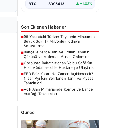
BTC
3095413
▲ +1.02%
Son Eklenen Haberler
95 Yaşındaki Türkan Teyzenin Mirasında
■
Büyük Şok: 17 Milyonluk İddiaya
Soruşturma
Bahçelievler’de Tahliye Edilen Binanın
■
Çöküşü ve Ardından Alınan Önlemler
Otobüste Rahatsızlanan Yolcu Şoförün
■
Hızlı Müdahalesi ile Hastaneye Ulaştırıldı
FED Faiz Kararı Ne Zaman Açıklanacak?
■
Nisan Ayı İçin Belirlenen Tarih ve Piyasa
Tahminleri
Açık Alan Mimarisinde Konfor ve bahçe
■
mutfağı Tasarımları
Güncel