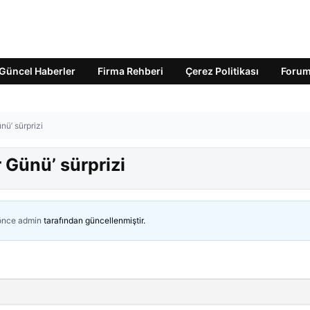
Güncel Haberler
Firma Rehberi
Çerez Politikası
Foru
ü’ sürprizi
 Günü’ sürprizi
 önce
admin
tarafından güncellenmiştir.