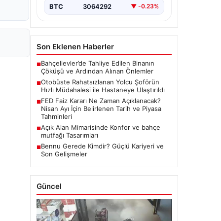
BTC
3064292
▼ -0.23%
Son Eklenen Haberler
Bahçelievler’de Tahliye Edilen Binanın
■
Çöküşü ve Ardından Alınan Önlemler
Otobüste Rahatsızlanan Yolcu Şoförün
■
Hızlı Müdahalesi ile Hastaneye Ulaştırıldı
FED Faiz Kararı Ne Zaman Açıklanacak?
■
Nisan Ayı İçin Belirlenen Tarih ve Piyasa
Tahminleri
Açık Alan Mimarisinde Konfor ve bahçe
■
mutfağı Tasarımları
Bennu Gerede Kimdir? Güçlü Kariyeri ve
■
Son Gelişmeler
Güncel