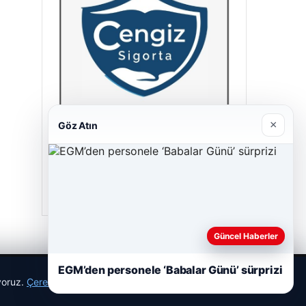
×
Göz Atın
Cengiz Sigorta
23/06/2026
Güncel Haberler
EGM’den personele ‘Babalar Günü’ sürprizi
ıyoruz.
Çerez Politikamız
Reddet
Kabul Et