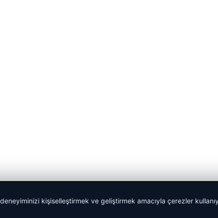
 deneyiminizi kişiselleştirmek ve geliştirmek amacıyla çerezler kullan
malta dil okulları
|
lemagrup.com.tr