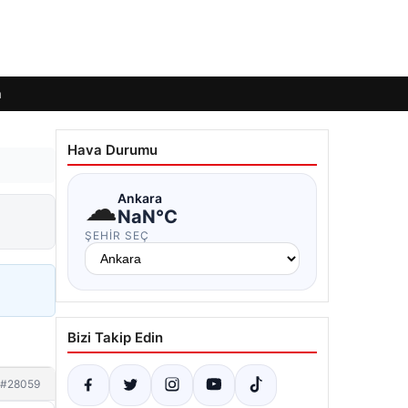
m
Hava Durumu
☁
Ankara
NaN°C
ŞEHIR SEÇ
Bizi Takip Edin
#28059