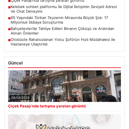
Çiçek Pasajı’nda tartışma yaratan görüntü
■
Kelebek sohbet platformu İle Dijital İletişimin Seviyeli Adresi
■
Ve Chat Deneyimi
95 Yaşındaki Türkan Teyzenin Mirasında Büyük Şok: 17
■
Milyonluk İddiaya Soruşturma
Bahçelievler’de Tahliye Edilen Binanın Çöküşü ve Ardından
■
Alınan Önlemler
Otobüste Rahatsızlanan Yolcu Şoförün Hızlı Müdahalesi ile
■
Hastaneye Ulaştırıldı
Güncel
08/08/2026
Çiçek Pasajı’nda tartışma yaratan görüntü