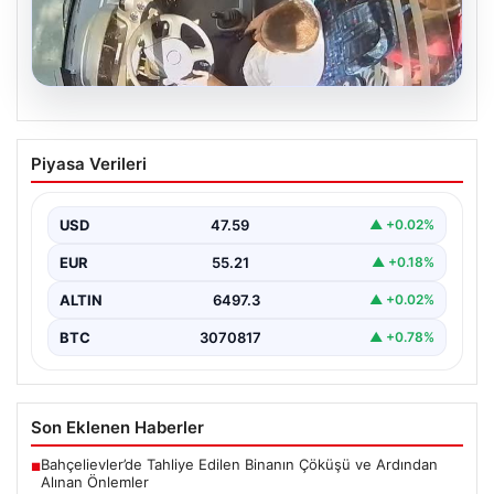
05.08.2026
Otobüste Rahatsızlanan Yolcu Şoförün
Piyasa Verileri
Hızlı Müdahalesi ile Hastaneye
Ulaştırıldı
USD
47.59
▲ +0.02%
Trabzon'da halk otobüsünde aniden rahatsızlanan 76
yaşındaki Hasan Öner, yolcuların desteği ve şoför
EUR
55.21
▲ +0.18%
Sinan…
ALTIN
6497.3
▲ +0.02%
BTC
3070817
▲ +0.78%
Son Eklenen Haberler
Bahçelievler’de Tahliye Edilen Binanın Çöküşü ve Ardından
■
Alınan Önlemler