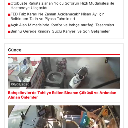
Otobüste Rahatsızlanan Yolcu Şoförün Hızlı Müdahalesi ile
■
Hastaneye Ulaştırıldı
FED Faiz Kararı Ne Zaman Açıklanacak? Nisan Ayı İçin
■
Belirlenen Tarih ve Piyasa Tahminleri
Açık Alan Mimarisinde Konfor ve bahçe mutfağı Tasarımları
■
Bennu Gerede Kimdir? Güçlü Kariyeri ve Son Gelişmeler
■
Güncel
06/08/2026
Bahçelievler’de Tahliye Edilen Binanın Çöküşü ve Ardından
Alınan Önlemler