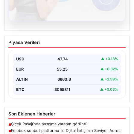
08.08.2026
Kelebek sohbet platformu İle Dijital
Piyasa Verileri
İletişimin Seviyeli Adresi Ve Chat
Deneyimi
USD
47.74
▲ +0.18%
İnternet dünyasında insanların kaliteli bir biçimde irtibat
kurması ciddi bir hassasiyet barındırmaktadır.
EUR
55.25
▲ +0.32%
Günümüzde pek…
ALTIN
6660.6
▲ +2.59%
BTC
3095811
▲ +0.03%
Son Eklenen Haberler
Çiçek Pasajı’nda tartışma yaratan görüntü
■
Kelebek sohbet platformu İle Dijital İletişimin Seviyeli Adresi
■