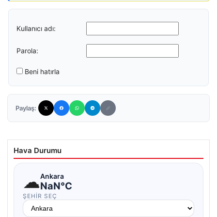
Kullanıcı adı:
Parola:
Beni hatırla
Paylaş:
Hava Durumu
☁
Ankara
NaN°C
ŞEHIR SEÇ