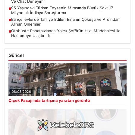
Ve Chat Deneyimi
95 Yaşındaki Türkan Teyzenin Mirasında Büyük Şok: 17
■
Milyonluk İddiaya Soruşturma
Bahçelievler’de Tahliye Edilen Binanın Çöküşü ve Ardından
■
Alınan Önlemler
Otobüste Rahatsızlanan Yolcu Şoförün Hızlı Müdahalesi ile
■
Hastaneye Ulaştırıldı
Güncel
08/08/2026
Çiçek Pasajı’nda tartışma yaratan görüntü