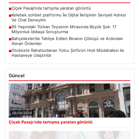
Çiçek Pasajı’nda tartışma yaratan görüntü
■
Kelebek sohbet platformu İle Dijital İletişimin Seviyeli Adresi
■
Ve Chat Deneyimi
95 Yaşındaki Türkan Teyzenin Mirasında Büyük Şok: 17
■
Milyonluk İddiaya Soruşturma
Bahçelievler’de Tahliye Edilen Binanın Çöküşü ve Ardından
■
Alınan Önlemler
Otobüste Rahatsızlanan Yolcu Şoförün Hızlı Müdahalesi ile
■
Hastaneye Ulaştırıldı
Güncel
08/08/2026
Çiçek Pasajı’nda tartışma yaratan görüntü