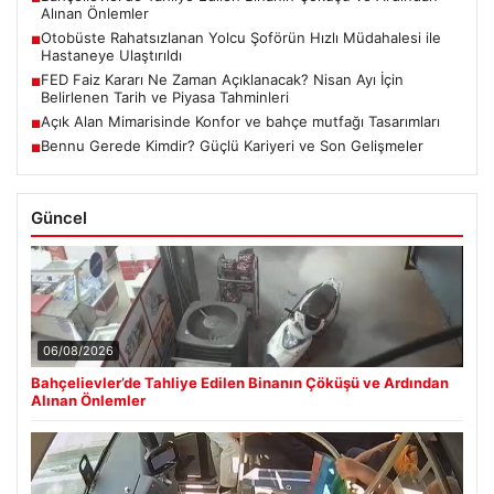
Alınan Önlemler
Otobüste Rahatsızlanan Yolcu Şoförün Hızlı Müdahalesi ile
■
Hastaneye Ulaştırıldı
FED Faiz Kararı Ne Zaman Açıklanacak? Nisan Ayı İçin
■
Belirlenen Tarih ve Piyasa Tahminleri
Açık Alan Mimarisinde Konfor ve bahçe mutfağı Tasarımları
■
Bennu Gerede Kimdir? Güçlü Kariyeri ve Son Gelişmeler
■
Güncel
06/08/2026
Bahçelievler’de Tahliye Edilen Binanın Çöküşü ve Ardından
Alınan Önlemler