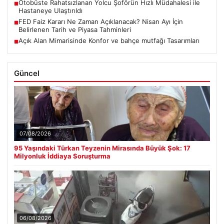
Otobüste Rahatsızlanan Yolcu Şoförün Hızlı Müdahalesi ile
■
Hastaneye Ulaştırıldı
FED Faiz Kararı Ne Zaman Açıklanacak? Nisan Ayı İçin
■
Belirlenen Tarih ve Piyasa Tahminleri
Açık Alan Mimarisinde Konfor ve bahçe mutfağı Tasarımları
■
Güncel
07/08/2026
95 Yaşındaki Türkan Teyzenin Mirasında Büyük Şok: 17
Milyonluk İddiaya Soruşturma
06/08/2026