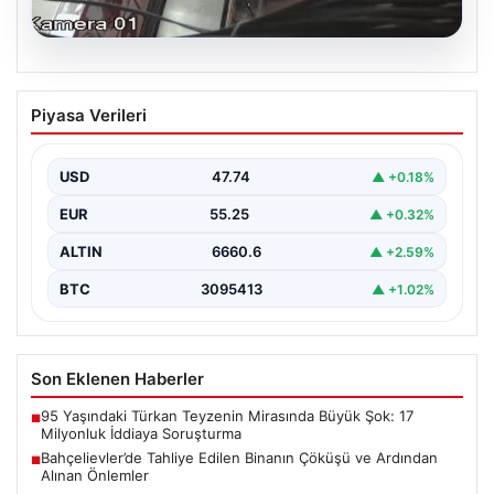
06.08.2026
Bahçelievler’de Tahliye Edilen Binanın
Piyasa Verileri
Çöküşü ve Ardından Alınan Önlemler
İstanbul'un Bahçelievler ilçesinde gece saatlerinde
yaşanan olay, Yenibosna Merkez Mahallesi Taşova
USD
47.74
▲ +0.18%
Sokak'ta bulunan dört…
EUR
55.25
▲ +0.32%
ALTIN
6660.6
▲ +2.59%
BTC
3095413
▲ +1.02%
Son Eklenen Haberler
95 Yaşındaki Türkan Teyzenin Mirasında Büyük Şok: 17
■
Milyonluk İddiaya Soruşturma
Bahçelievler’de Tahliye Edilen Binanın Çöküşü ve Ardından
■
Alınan Önlemler