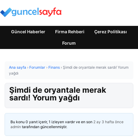
Güncel Haberler
Firma Rehberi
Çerez Politikası
Forum
Ana sayfa
›
Forumlar
›
Finans
›
Şimdi de oryantale merak sardı! Yorum
yağdı
Şimdi de oryantale merak
sardı! Yorum yağdı
Bu konu 0 yanıt içerir, 1 izleyen vardır ve en son
2 ay 3 hafta önce
admin
tarafından güncellenmiştir.