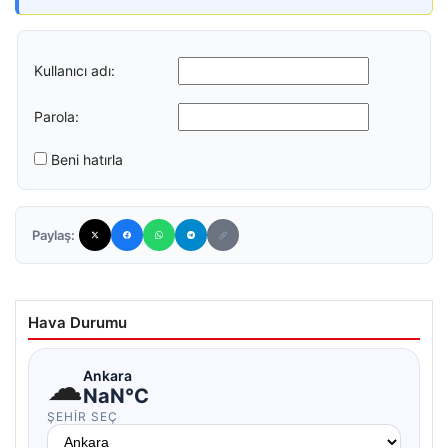
Kullanıcı adı:
Parola:
Beni hatırla
Paylaş:
Hava Durumu
☁
Ankara
NaN°C
ŞEHIR SEÇ