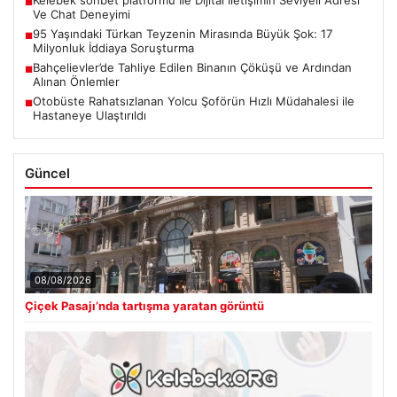
■
Ve Chat Deneyimi
95 Yaşındaki Türkan Teyzenin Mirasında Büyük Şok: 17
■
Milyonluk İddiaya Soruşturma
Bahçelievler’de Tahliye Edilen Binanın Çöküşü ve Ardından
■
Alınan Önlemler
Otobüste Rahatsızlanan Yolcu Şoförün Hızlı Müdahalesi ile
■
Hastaneye Ulaştırıldı
Güncel
08/08/2026
Çiçek Pasajı’nda tartışma yaratan görüntü