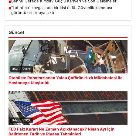
Bennu Gerede Kimdir? Güçlü Kariyeri ve Son Gelişmeler
■
“Laf atma” kavgasında bir kişi öldü. Güvenlik kamerası
■
görüntüleri ortaya çıktı
Güncel
05/08/2026
Otobüste Rahatsızlanan Yolcu Şoförün Hızlı Müdahalesi ile
Hastaneye Ulaştırıldı
04/08/2026
FED Faiz Kararı Ne Zaman Açıklanacak? Nisan Ayı İçin
Belirlenen Tarih ve Piyasa Tahminleri