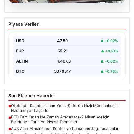
04.08.2026
FED Faiz Kararı Ne Zaman Açıklanacak?
Piyasa Verileri
Nisan Ayı İçin Belirlenen Tarih ve Piyasa
Tahminleri
USD
47.59
▲ +0.02%
Altın, dolar, borsa ve kripto para yatırımcılarının
yakından takip ettiği gelişmelerden biri de ABD…
EUR
55.21
▲ +0.18%
ALTIN
6497.3
▲ +0.02%
BTC
3070817
▲ +0.78%
Son Eklenen Haberler
Otobüste Rahatsızlanan Yolcu Şoförün Hızlı Müdahalesi ile
■
Hastaneye Ulaştırıldı
FED Faiz Kararı Ne Zaman Açıklanacak? Nisan Ayı İçin
■
Belirlenen Tarih ve Piyasa Tahminleri
Açık Alan Mimarisinde Konfor ve bahçe mutfağı Tasarımları
■