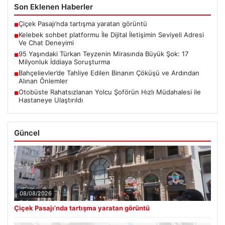
Son Eklenen Haberler
Çiçek Pasajı’nda tartışma yaratan görüntü
■
Kelebek sohbet platformu İle Dijital İletişimin Seviyeli Adresi
■
Ve Chat Deneyimi
95 Yaşındaki Türkan Teyzenin Mirasında Büyük Şok: 17
■
Milyonluk İddiaya Soruşturma
Bahçelievler’de Tahliye Edilen Binanın Çöküşü ve Ardından
■
Alınan Önlemler
Otobüste Rahatsızlanan Yolcu Şoförün Hızlı Müdahalesi ile
■
Hastaneye Ulaştırıldı
Güncel
08/08/2026
Çiçek Pasajı’nda tartışma yaratan görüntü