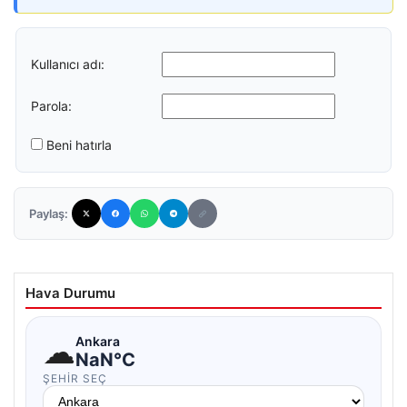
Kullanıcı adı:
Parola:
Beni hatırla
Paylaş:
Hava Durumu
☁
Ankara
NaN°C
ŞEHIR SEÇ