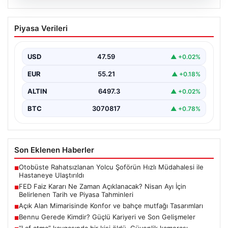
04.08.2026
FED Faiz Kararı Ne Zaman Açıklanacak?
Piyasa Verileri
Nisan Ayı İçin Belirlenen Tarih ve Piyasa
Tahminleri
USD
47.59
▲ +0.02%
Altın, dolar, borsa ve kripto para yatırımcılarının
yakından takip ettiği gelişmelerden biri de ABD…
EUR
55.21
▲ +0.18%
ALTIN
6497.3
▲ +0.02%
BTC
3070817
▲ +0.78%
Son Eklenen Haberler
Otobüste Rahatsızlanan Yolcu Şoförün Hızlı Müdahalesi ile
■
Hastaneye Ulaştırıldı
FED Faiz Kararı Ne Zaman Açıklanacak? Nisan Ayı İçin
■
Belirlenen Tarih ve Piyasa Tahminleri
Açık Alan Mimarisinde Konfor ve bahçe mutfağı Tasarımları
■
Bennu Gerede Kimdir? Güçlü Kariyeri ve Son Gelişmeler
■