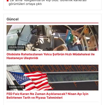
“Laf atma” kavgasında bir kişi öldü. Güvenlik kamerası
■
görüntüleri ortaya çıktı
Güncel
05/08/2026
Otobüste Rahatsızlanan Yolcu Şoförün Hızlı Müdahalesi ile
Hastaneye Ulaştırıldı
04/08/2026
FED Faiz Kararı Ne Zaman Açıklanacak? Nisan Ayı İçin
Belirlenen Tarih ve Piyasa Tahminleri