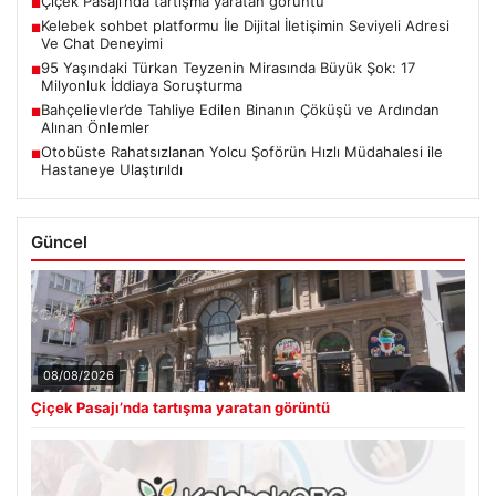
Çiçek Pasajı’nda tartışma yaratan görüntü
■
Kelebek sohbet platformu İle Dijital İletişimin Seviyeli Adresi
■
Ve Chat Deneyimi
95 Yaşındaki Türkan Teyzenin Mirasında Büyük Şok: 17
■
Milyonluk İddiaya Soruşturma
Bahçelievler’de Tahliye Edilen Binanın Çöküşü ve Ardından
■
Alınan Önlemler
Otobüste Rahatsızlanan Yolcu Şoförün Hızlı Müdahalesi ile
■
Hastaneye Ulaştırıldı
Güncel
08/08/2026
Çiçek Pasajı’nda tartışma yaratan görüntü