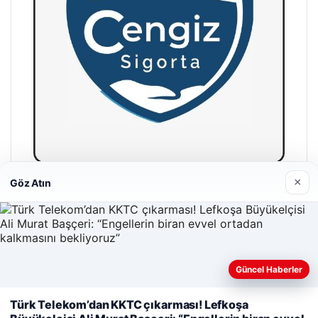
×
Göz Atın
Cengiz Sigorta
23/06/2026
Güncel Haberler
Web sitemizi nasıl kullandığınızı daha iyi anlayabilmek,
deneyiminizi kişiselleştirmek ve geliştirmek amacıyla çerezler
Türk Telekom’dan KKTC çıkarması! Lefkoşa
kullanıyoruz.
Çerez Politikamız