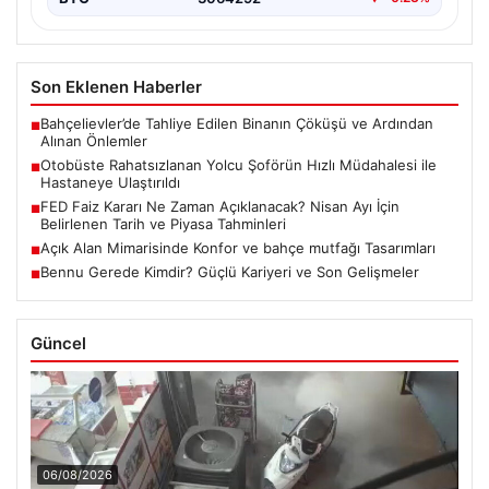
Son Eklenen Haberler
Bahçelievler’de Tahliye Edilen Binanın Çöküşü ve Ardından
■
Alınan Önlemler
Otobüste Rahatsızlanan Yolcu Şoförün Hızlı Müdahalesi ile
■
Hastaneye Ulaştırıldı
FED Faiz Kararı Ne Zaman Açıklanacak? Nisan Ayı İçin
■
Belirlenen Tarih ve Piyasa Tahminleri
Açık Alan Mimarisinde Konfor ve bahçe mutfağı Tasarımları
■
Bennu Gerede Kimdir? Güçlü Kariyeri ve Son Gelişmeler
■
Güncel
06/08/2026