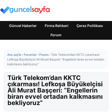
Güncel Haberler
Firma Rehberi
Çerez Politikası
Forum
Ana sayfa
›
Forumlar
›
Finans
›
Türk Telekom’dan KKTC çıkarması!
Lefkoşa Büyükelçisi Ali Murat Başçeri: “Engellerin biran evvel ortadan
kalkmasını bekliyoruz”
Türk Telekom’dan KKTC
çıkarması! Lefkoşa Büyükelçisi
Ali Murat Başçeri: “Engellerin
biran evvel ortadan kalkmasını
bekliyoruz”