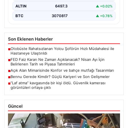
ALTIN
6497.3
▲ +0.02%
BTC
3070817
▲ +0.78%
Son Eklenen Haberler
Otobüste Rahatsızlanan Yolcu Şoförün Hızlı Müdahalesi ile
■
Hastaneye Ulaştırıldı
FED Faiz Kararı Ne Zaman Açıklanacak? Nisan Ayı İçin
■
Belirlenen Tarih ve Piyasa Tahminleri
Açık Alan Mimarisinde Konfor ve bahçe mutfağı Tasarımları
■
Bennu Gerede Kimdir? Güçlü Kariyeri ve Son Gelişmeler
■
“Laf atma” kavgasında bir kişi öldü. Güvenlik kamerası
■
görüntüleri ortaya çıktı
Güncel