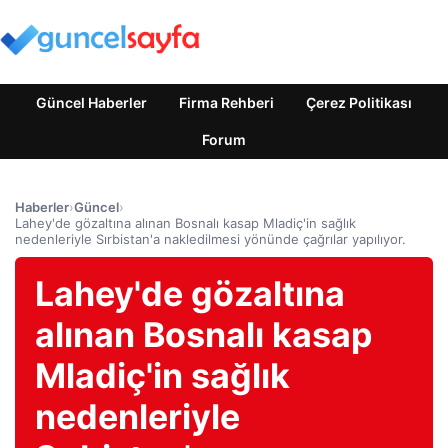
Güncel Haberler
Firma Rehberi
Çerez Politikası
Forum
Haberler
›
Güncel
›
Lahey'de gözaltına alınan Bosnalı kasap Mladiç'in sağlık
nedenleriyle Sırbistan'a nakledilmesi yönünde çağrılar yapılıyor.
Lahey'de gözaltına
alınan Bosnalı kasap
Mladiç'in sağlık
nedenleriyle