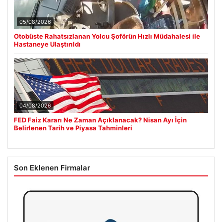
05/08/2026
Otobüste Rahatsızlanan Yolcu Şoförün Hızlı Müdahalesi ile
Hastaneye Ulaştırıldı
04/08/2026
FED Faiz Kararı Ne Zaman Açıklanacak? Nisan Ayı İçin
Belirlenen Tarih ve Piyasa Tahminleri
Son Eklenen Firmalar